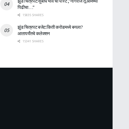
झुंड चित्रपट:सुबोध भावे ची पोस्ट ,”नागराज तू आमच्या
पिढीचा…”
15835 SHARES
झुंड चित्रपट बजेट:किती करोडमध्ये बनला?
आतापर्यँतचे कलेक्शन
15341 SHARES