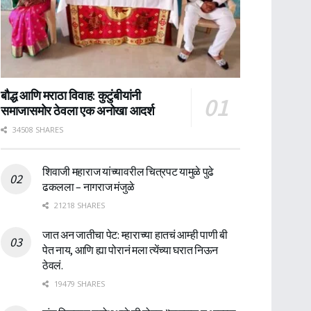
बौद्ध आणि मराठा विवाह: कुटुंबीयांनी
समाजासमोर ठेवला एक अनोखा आदर्श
34508 SHARES
शिवाजी महाराज यांच्यावरील चित्रपट यामुळे पुढे
ढकलला – नागराज मंजुळे
21218 SHARES
जात अन जातीचा पेट: म्हाराच्या हातचं आम्ही पाणी बी
पेत नाय, आणि ह्या पोरानं मला त्येंच्या घरात निऊन
ठेवलं.
19479 SHARES