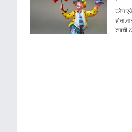
कोणे एक
होता.ब
त्याची ट