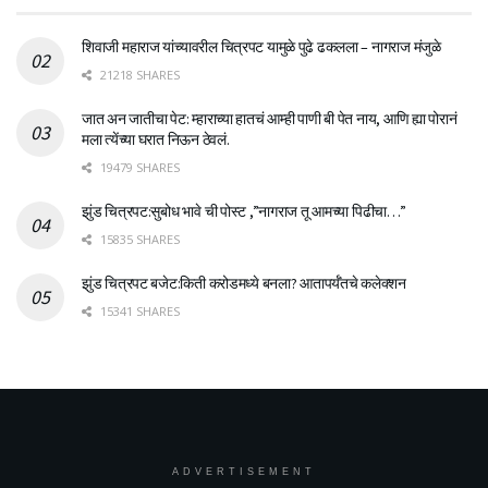
शिवाजी महाराज यांच्यावरील चित्रपट यामुळे पुढे ढकलला – नागराज मंजुळे
21218 SHARES
जात अन जातीचा पेट: म्हाराच्या हातचं आम्ही पाणी बी पेत नाय, आणि ह्या पोरानं
मला त्येंच्या घरात निऊन ठेवलं.
19479 SHARES
झुंड चित्रपट:सुबोध भावे ची पोस्ट ,”नागराज तू आमच्या पिढीचा…”
15835 SHARES
झुंड चित्रपट बजेट:किती करोडमध्ये बनला? आतापर्यँतचे कलेक्शन
15341 SHARES
ADVERTISEMENT