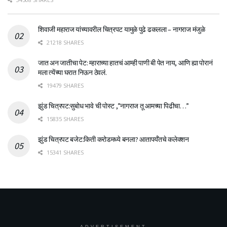
शिवाजी महाराज यांच्यावरील चित्रपट यामुळे पुढे ढकलला – नागराज मंजुळे
21218 SHARES
जात अन जातीचा पेट: म्हाराच्या हातचं आम्ही पाणी बी पेत नाय, आणि ह्या पोरानं
मला त्येंच्या घरात निऊन ठेवलं.
19479 SHARES
झुंड चित्रपट:सुबोध भावे ची पोस्ट ,”नागराज तू आमच्या पिढीचा…”
15835 SHARES
झुंड चित्रपट बजेट:किती करोडमध्ये बनला? आतापर्यँतचे कलेक्शन
15341 SHARES