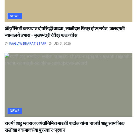
NEWS
ॲट्रॉसिटी कायद्यात दोषसिद्धी वाढवा; साक्षीदार फितूर होऊ नयेत, जलदगती
न्यायालये उभारा – मुख्यमंत्री देवेंद्र फडणवीस
BY
JAAGLYA BHARAT STAFF
JULY 3, 2026
NEWS
राजर्षी शाहू महाराज जयंतीनिमित्त मारुती पाटील यांना ‘राजर्षी शाहू सामाजिक
सलोखा व समाजसेवा पुरस्कार’ प्रदान