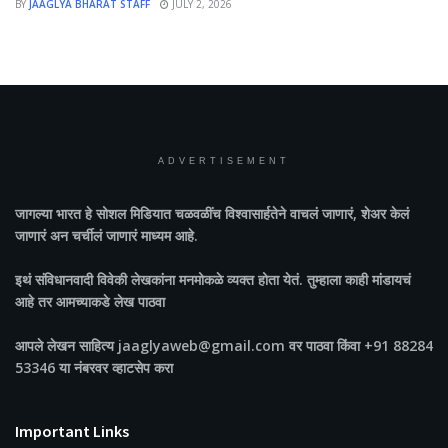
BY
JAAGLYA BHARAT STAFF
JULY 2, 2026
ADVERTISEMENT
जागल्या भारत
हे सोशल मिडियात चळवळींच विश्वासार्हतेने वाचलं जाणारं, शेअर केलं
जाणारं अन चर्चीलं जाणारं माध्यम आहे.
इथं संविधानवादी विवेकी लेखकांना मनमोकळे व्यक्त होता येतं. तुम्हाला काही मांडायचं
आहे तर आमच्याकडे लेख पाठवा
आपले लेखन साहित्य jaaglyaweb@gmail.com वर पाठवा किंवा +91 88284
53346 या नंबरवर व्हाटसेप करा
Important Links