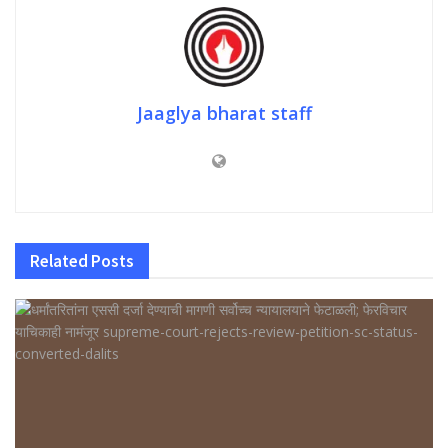
Jaaglya bharat staff
Related
Posts