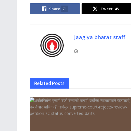
Share
71
Tweet
45
Jaaglya bharat staff
Related
Posts