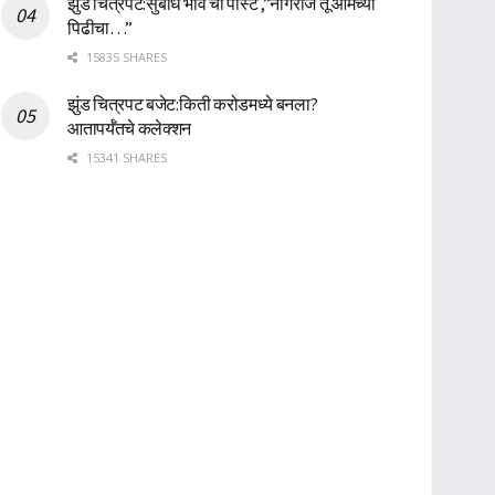
झुंड चित्रपट:सुबोध भावे ची पोस्ट ,”नागराज तू आमच्या
पिढीचा…”
15835 SHARES
झुंड चित्रपट बजेट:किती करोडमध्ये बनला?
आतापर्यँतचे कलेक्शन
15341 SHARES