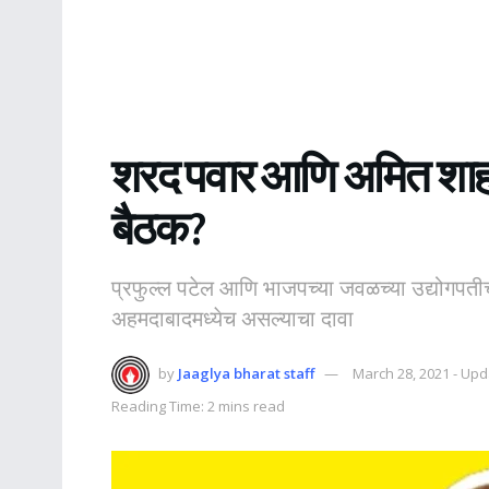
शरद पवार आणि अमित शाह यां
बैठक?
प्रफुल्ल पटेल आणि भाजपच्या जवळच्या उद्योगपतीच
अहमदाबादमध्येच असल्याचा दावा
by
Jaaglya bharat staff
March 28, 2021 - Up
Reading Time: 2 mins read