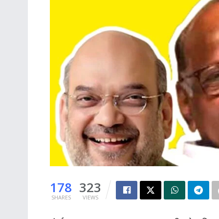
178
323
SHARES
VIEWS