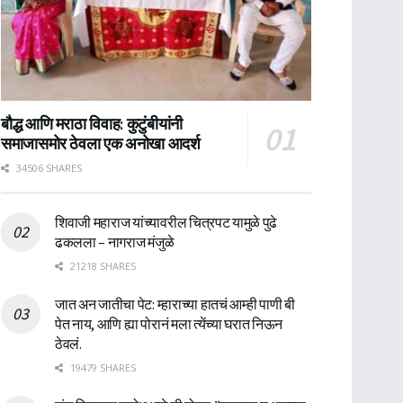
बौद्ध आणि मराठा विवाह: कुटुंबीयांनी
समाजासमोर ठेवला एक अनोखा आदर्श
34506 SHARES
शिवाजी महाराज यांच्यावरील चित्रपट यामुळे पुढे
ढकलला – नागराज मंजुळे
21218 SHARES
जात अन जातीचा पेट: म्हाराच्या हातचं आम्ही पाणी बी
पेत नाय, आणि ह्या पोरानं मला त्येंच्या घरात निऊन
ठेवलं.
19479 SHARES