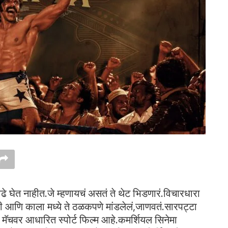
ेढे घेत नाहीत.जे म्हणायचं असतं ते थेट भिडणारं.विचारधारा
ी आणि काला मध्ये ते ठळकपणे मांडलेलं,जाणवतं.सारपट्टा
ंग मॅचवर आधारित स्पोर्ट फिल्म आहे.कमर्शियल सिनेमा