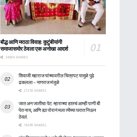
बौद्ध आणि मराठा विवाह: कुटुंबीयांनी
समाजासमोर ठेवला एक अनोखा आदर्श
34504 SHARES
शिवाजी महाराज यांच्यावरील चित्रपट यामुळे पुढे
ढकलला – नागराज मंजुळे
21218 SHARES
जात अन जातीचा पेट: म्हाराच्या हातचं आम्ही पाणी बी
पेत नाय, आणि ह्या पोरानं मला त्येंच्या घरात निऊन
ठेवलं.
19478 SHARES