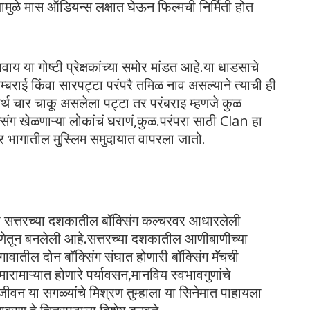
यामुळे मास ऑडियन्स लक्षात घेऊन फिल्मची निर्मिती होत
य या गोष्टी प्रेक्षकांच्या समोर मांडत आहे.या धाडसाचे
्बराई किंवा सारपट्टा परंपरै तमिळ नाव असल्याने त्याची ही
र्थ चार चाकू असलेला पट्टा तर परंबराइ म्हणजे कुळ
्सिंग खेळणाऱ्या लोकांचं घराणं,कुळ.परंपरा साठी Clan हा
्तर भागातील मुस्लिम समुदायात वापरला जातो.
ही सत्तरच्या दशकातील बॉक्सिंग कल्चरवर आधारलेली
रेरणेतून बनलेली आहे.सत्तरच्या दशकातील आणीबाणीच्या
वातील दोन बॉक्सिंग संघात होणारी बॉक्सिंग मॅचची
 मारामाऱ्यात होणारे पर्यावसन,मानविय स्वभावगुणांचे
ं जीवन या सगळ्यांचे मिश्रण तुम्हाला या सिनेमात पाहायला