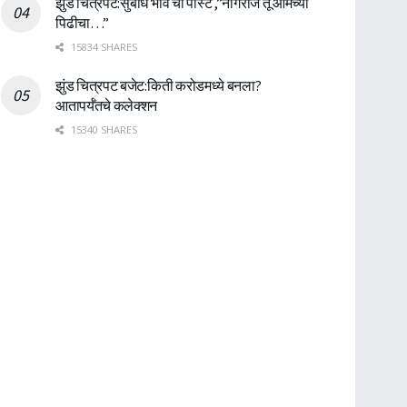
झुंड चित्रपट:सुबोध भावे ची पोस्ट ,”नागराज तू आमच्या
पिढीचा…”
15834 SHARES
झुंड चित्रपट बजेट:किती करोडमध्ये बनला?
आतापर्यँतचे कलेक्शन
15340 SHARES