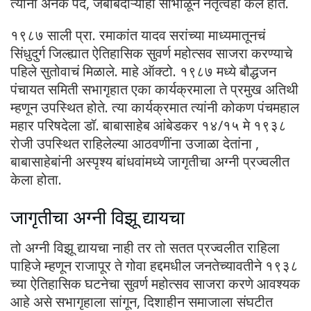
त्यांनी अनेक पदे, जबाबदाऱ्याही सांभाळून नेतृत्वही केले होते.
१९८७ साली प्रा. रमाकांत यादव सरांच्या माध्यमातूनचं
सिंधुदुर्ग जिल्ह्यात ऐतिहासिक सुवर्ण महोत्सव साजरा करण्याचे
पहिले सुतोवाचं मिळाले. माहे ऑक्टो. १९८७ मध्ये बौद्धजन
पंचायत समिती सभागृहात एका कार्यक्रमाला ते प्रमुख अतिथी
म्हणून उपस्थित होते. त्या कार्यक्रमात त्यांनी कोकण पंचमहाल
महार परिषदेला डॉ. बाबासाहेब आंबेडकर १४/१५ मे १९३८
रोजी उपस्थित राहिलेल्या आठवणींना उजाळा देतांना ,
बाबासाहेबांनी अस्पृश्य बांधवांमध्ये जागृतीचा अग्नी प्रज्वलीत
केला होता.
जागृतीचा अग्नी विझू द्यायचा
तो अग्नी विझू द्यायचा नाही तर तो सतत प्रज्वलीत राहिला
पाहिजे म्हणून राजापूर ते गोवा हद्दमधील जनतेच्यावतीने १९३८
च्या ऐतिहासिक घटनेचा सुवर्ण महोत्सव साजरा करणे आवश्यक
आहे असे सभागृहाला सांगून, दिशाहीन समाजाला संघटीत