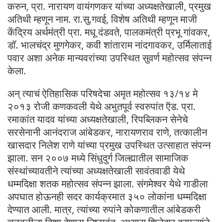
करुन, प्रा. नारायण वायंगणकर यांच्या अध्यक्षतेखाली, प्रमुख
अतिथी म्हणून नाम. रा.सु.गवई, विशेष अतिथी म्हणून माजी
केंद्रिय अर्थमंत्री प्रा. मधू दंडवते, पालकमंत्री प्रभू गांवकर,
डॉ. भालचंद्र मुणगेकर, कवी शांताराम नांदगावकर, उर्मिलाताई
पवार अशा अनेक मान्यवरांच्या उपस्थित सुवर्ण महोत्सव संपन्न
केला.
अन् त्याचं ऐतिहासिक परिषदेचा अमृत महोत्सव १३/१४ मे
२०१३ रोजी कणकवली येथे अभुतपूर्व स्वरुपांत ऍड. प्रा.
रमाकांत यादव यांच्या अध्यक्षतेखाली, रिपब्लिकन सेनेचे
सरसेनानी आनंदराज आंबेडकर, नारायणराव राणे, तत्कालीन
खासदार निलेश राणे यांच्या प्रमुख उपस्थित उत्साहात संपन्न
झाला. सन २००७ मध्ये सिंधुदुर्ग जिल्ह्यातील सामाजिक
संस्थांच्यावतीने त्यांच्या अध्यक्षतेखाली सावंतवाडी येथे
धम्मदिक्षा शतक महोत्सव संपन्न झाला. संगमेश्वर येथे गाडीला
अपघात होऊनही सदर कार्यक्रमात ३५० लोकांना धम्मदिक्षा
देण्यात आली. मात्र, त्यांच्या रुपांने कोकणातील आंबेडकरी