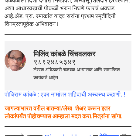
चळवळीला दिशा देणारा निष्ठावंत, अभ्यासू शिलेदार हरपल्यांने,
अशा आधारवडाची पोकळी भरुन निघणे फारचं अवघड
आहे.ॲड. प्रा. रमाकांत यादव सरांना प्रथम स्मृतीदिनी
विनम्रतापूर्वक अभिवादन !
मिलिंद कांबळे चिंचवलकर
९८९२४८५३४९
लेखक आंबेडकरी चळवळ अभ्यासक आणि सामाजिक
कार्यकर्ते आहेत
पोचिराम कांबळे : एका नामांतर शहिदाची अस्वस्थ कहाणी..!
जागल्याभारत वरील बातम्या/लेख शेअर करून इतर
लोकांपर्यंत पोहोचण्यास आम्हाला मदत करा.मित्रांना सांगा.