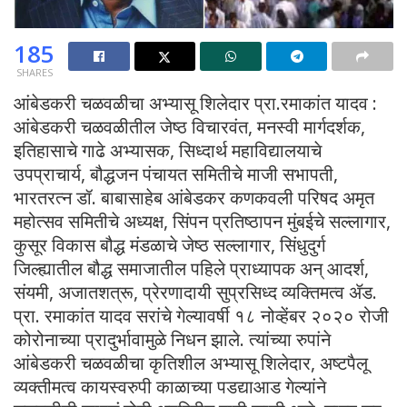
185
SHARES
आंबेडकरी चळवळीचा अभ्यासू शिलेदार प्रा.रमाकांत यादव :
आंबेडकरी चळवळीतील जेष्ठ विचारवंत, मनस्वी मार्गदर्शक,
इतिहासाचे गाढे अभ्यासक, सिध्दार्थ महाविद्यालयाचे
उपप्राचार्य, बौद्धजन पंचायत समितीचे माजी सभापती,
भारतरत्न डॉ. बाबासाहेब आंबेडकर कणकवली परिषद अमृत
महोत्सव समितीचे अध्यक्ष, सिंपन प्रतिष्ठापन मुंबईचे सल्लागार,
कुसूर विकास बौद्ध मंडळाचे जेष्ठ सल्लागार, सिंधुदुर्ग
जिल्ह्यातील बौद्ध समाजातील पहिले प्राध्यापक अन् आदर्श,
संयमी, अजातशत्रू, प्रेरणादायी सुप्रसिध्द व्यक्तिमत्व ॲड.
प्रा. रमाकांत यादव सरांचे गेल्यावर्षी १८ नोव्हेंबर २०२० रोजी
कोरोनाच्या प्रादुर्भावामुळे निधन झाले. त्यांच्या रुपांने
आंबेडकरी चळवळीचा कृतिशील अभ्यासू शिलेदार, अष्टपैलू
व्यक्तीमत्व कायस्वरुपी काळाच्या पडद्याआड गेल्यांने