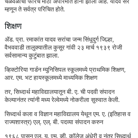
चळवळीची फारचं मोठी अपरिमीत हानी झाली आहे. यादव सर
म्हणून ते सर्वत्र परिचित होते.
शिक्षण
ॲड. प्रा. रमाकांत यादव सरांचा जन्म सिंधुदुर्ग जिल्हा,
वैभववाडी तालुक्यातील कुसूर गांवी २३ मार्च १९३९ रोजी
सर्वसामान्य कुटुंबात झाला.
व्हिक्टोरिया गार्डन म्युनिसिपल स्कूलमध्ये प्राथमिक शिक्षण,
आर. एम. भट हायस्कूलमध्ये माध्यमिक शिक्षण
तर, सिध्दार्थ महाविद्यालयातून बी. ए. ची पदवी संपादन
केल्यानंतर त्यांनी मध्य रेल्वेमध्ये नोकरीला सुरुवात केली.
सिध्दार्थ कला व विज्ञान महाविद्यालय येथून एम. ए. (इतिहास व
राज्यशास्त्र) एल्. एल्. बी. पदव्या संपादन करुन
१९६८ पासून एल. यु. एम. व्ही. कॉलेज अंधेरी व नंतर सिध्दार्थ