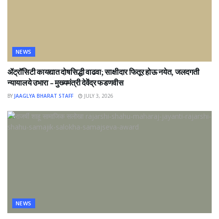
NEWS
ॲट्रॉसिटी कायद्यात दोषसिद्धी वाढवा; साक्षीदार फितूर होऊ नयेत, जलदगती
न्यायालये उभारा – मुख्यमंत्री देवेंद्र फडणवीस
BY
JAAGLYA BHARAT STAFF
JULY 3, 2026
NEWS