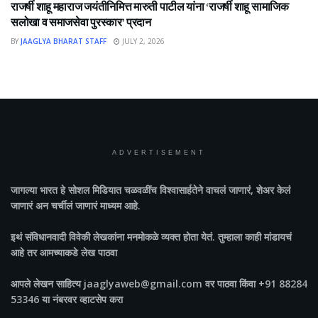
राजर्षी शाहू महाराज जयंतीनिमित्त मारुती पाटील यांना ‘राजर्षी शाहू सामाजिक
सलोखा व समाजसेवा पुरस्कार’ प्रदान
BY
JAAGLYA BHARAT STAFF
JULY 2, 2026
ADVERTISEMENT
जागल्या भारत
हे सोशल मिडियात चळवळींच विश्वासार्हतेने वाचलं जाणारं, शेअर केलं
जाणारं अन चर्चीलं जाणारं माध्यम आहे.
इथं संविधानवादी विवेकी लेखकांना मनमोकळे व्यक्त होता येतं. तुम्हाला काही मांडायचं
आहे तर आमच्याकडे लेख पाठवा
आपले लेखन साहित्य jaaglyaweb@gmail.com वर पाठवा किंवा +91 88284
53346 या नंबरवर व्हाटसेप करा