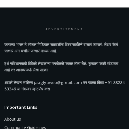
ADVERTISEMENT
जागल्या भारत
हे सोशल मिडियात चळवळींच विश्वासार्हतेने वाचलं जाणारं, शेअर केलं
जाणारं अन चर्चीलं जाणारं माध्यम आहे.
इथं संविधानवादी विवेकी लेखकांना मनमोकळे व्यक्त होता येतं. तुम्हाला काही मांडायचं
आहे तर आमच्याकडे लेख पाठवा
आपले लेखन साहित्य jaaglyaweb@gmail.com वर पाठवा किंवा +91 88284
53346 या नंबरवर व्हाटसेप करा
Important Links
About us
Community Guidelines