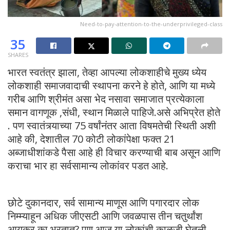
Need-to-pay-attention-to-the-underprivileged-class
35
SHARES
भारत स्वतंत्र झाला, तेव्हा आपल्या लोकशाहीचे मुख्य ध्येय
लोकशाही समाजवादाची स्थापना करने हे होते, आणि या मध्ये
गरीब आणि श्रीमंत असा भेद नसावा समाजात प्रत्येकाला
समान वागणूक ,संधी, स्थान मिळाले पाहिजे.असे अभिप्रेत होते
. पण स्वातंत्र्याच्या 75 वर्षांनंतर आता विषमतेची स्थिती अशी
आहे की, देशातील 70 कोटी लोकांपेक्षा फक्त 21
अब्जाधीशांकडे पैसा आहे ही विचार करण्याची बाब असून आणि
कराचा भार हा सर्वसामान्य लोकांवर पडत आहे.
छोटे दुकानदार, सर्व सामान्य माणूस आणि पगारदार लोक
निम्म्याहून अधिक जीएसटी आणि जवळपास तीन चतुर्थांश
आयकर का भरतात? पण आज या लोकांची काळजी घेतली