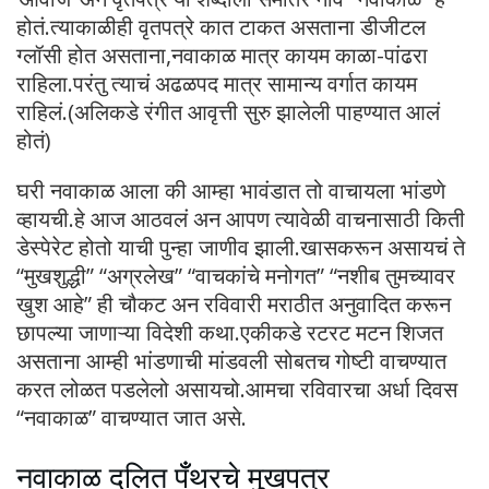
होतं.त्याकाळीही वृतपत्रे कात टाकत असताना डीजीटल
ग्लॉसी होत असताना,नवाकाळ मात्र कायम काळा-पांढरा
राहिला.परंतु त्याचं अढळपद मात्र सामान्य वर्गात कायम
राहिलं.(अलिकडे रंगीत आवृत्ती सुरु झालेली पाहण्यात आलं
होतं)
घरी नवाकाळ आला की आम्हा भावंडात तो वाचायला भांडणे
व्हायची.हे आज आठवलं अन आपण त्यावेळी वाचनासाठी किती
डेस्पेरेट होतो याची पुन्हा जाणीव झाली.खासकरून असायचं ते
“मुखशुद्धी” “अग्रलेख” “वाचकांचे मनोगत” “नशीब तुमच्यावर
खुश आहे” ही चौकट अन रविवारी मराठीत अनुवादित करून
छापल्या जाणाऱ्या विदेशी कथा.एकीकडे रटरट मटन शिजत
असताना आम्ही भांडणाची मांडवली सोबतच गोष्टी वाचण्यात
करत लोळत पडलेलो असायचो.आमचा रविवारचा अर्धा दिवस
“नवाकाळ” वाचण्यात जात असे.
नवाकाळ दलित पँँथरचे मुखपत्र