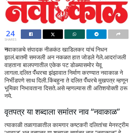
24
SHARES
न
वाकाळचे संपादक नीळकंठ खाडिलकर यांचं निधन
झालं.बातमी समजली अन नकळत हात जोडले गेले.आदरांजली
वाहताना बालपणातील एकेक पट डोळ्यासमोर येवू
लागला.दलित पँँथरचा झंझावात निर्माण करण्यात नवाकाळ ने
निर्भीडपणे साथ दिली.किंबहुना ते दलित पँँथरचे मुखपत्र म्हणून
भूमिका निभावताना दिसते.असे म्हणल्यास ती अतिशयोक्ती ठरू
नये.
वृतपत्र या शब्दाला समांतर नाव “नवाकाळ”
त्याकाळी तळागाळातील कामगार कष्टकरी दलितांचा मेनस्ट्रीम
‘आवाज’ अन वृतपत्र या शब्दाला समांतर नाव “नवाकाळ” हे