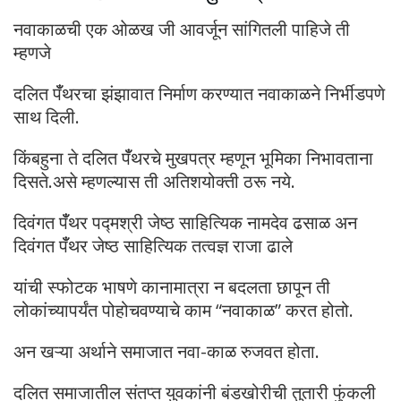
नवाकाळची एक ओळख जी आवर्जून सांगितली पाहिजे ती
म्हणजे
दलित पँँथरचा झंझावात निर्माण करण्यात नवाकाळने निर्भीडपणे
साथ दिली.
किंबहुना ते दलित पँँथरचे मुखपत्र म्हणून भूमिका निभावताना
दिसते.असे म्हणल्यास ती अतिशयोक्ती ठरू नये.
दिवंगत पँँथर पद्मश्री जेष्ठ साहित्यिक नामदेव ढसाळ अन
दिवंगत पँँथर जेष्ठ साहित्यिक तत्वज्ञ राजा ढाले
यांची स्फोटक भाषणे कानामात्रा न बदलता छापून ती
लोकांच्यापर्यंत पोहोचवण्याचे काम “नवाकाळ” करत होतो.
अन खऱ्या अर्थाने समाजात नवा-काळ रुजवत होता.
दलित समाजातील संतप्त युवकांनी बंडखोरीची तुतारी फुंकली