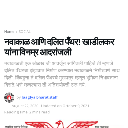
Home
SOCIAL
नवाकाळ आणि दलित पँँथर! खाडीलकर
यांना विनम्र आदरांजली
नवाकाळची एक ओळख जी आवर्जून सांगितली पाहिजे ती म्हणजे
दलित पँँथरचा झंझावात निर्माण करण्यात नवाकाळने निर्भीडपणे साथ
दिली. किंबहुना ते दलित पँँथरचे मुखपत्र म्हणून भूमिका निभावताना
दिसते.असे म्हणल्यास ती अतिशयोक्ती ठरू नये.
by
Jaaglya bharat staff
August 22, 2020 - Updated on October 9, 2021
Reading Time: 2 mins read