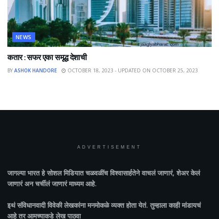
NEWS
कतार : सफर एका समृद्ध देशाची
BY
ASHOK HANDORE
OCTOBER 18, 2023 - UPDATED ON OCTOBER 25, 2023
ADVERTISEMENT
जागल्या भारत
हे सोशल मिडियात चळवळींच विश्वासार्हतेने वाचलं जाणारं, शेअर केलं
जाणारं अन चर्चीलं जाणारं माध्यम आहे.
इथं संविधानवादी विवेकी लेखकांना मनमोकळे व्यक्त होता येतं. तुम्हाला काही मांडायचं
आहे तर आमच्याकडे लेख पाठवा