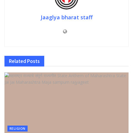
Jaaglya bharat staff
Related
Posts
RELIGION