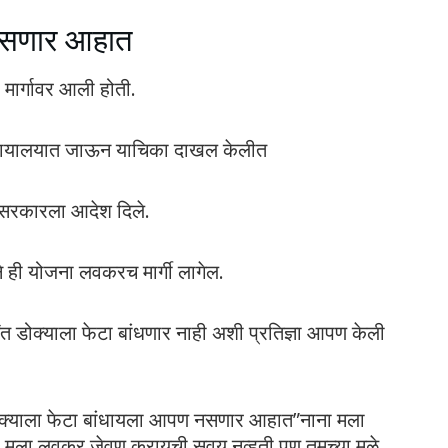
 नसणार आहात
ा मार्गावर आली होती.
न्यायालयात जाऊन याचिका दाखल केलीत
ी सरकारला आदेश दिले.
े ही योजना लवकरच मार्गी लागेल.
र्यंत डोक्याला फेटा बांधणार नाही अशी प्रतिज्ञा आपण केली
“डोक्याला फेटा बांधायला आपण नसणार आहात”नाना मला
 मला लवकर जेवण करायची सवय नव्हती पण तुमच्या मुळे