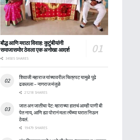
बौद्ध आणि मराठा विवाह: कुटुंबीयांनी
समाजासमोर ठेवला एक अनोखा आदर्श
34505 SHARES
शिवाजी महाराज यांच्यावरील चित्रपट यामुळे पुढे
ढकलला – नागराज मंजुळे
21218 SHARES
जात अन जातीचा पेट: म्हाराच्या हातचं आम्ही पाणी बी
पेत नाय, आणि ह्या पोरानं मला त्येंच्या घरात निऊन
ठेवलं.
19479 SHARES