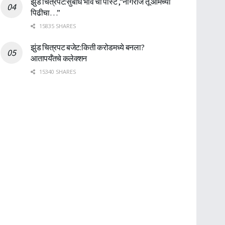
झुंड चित्रपट:सुबोध भावे ची पोस्ट ,”नागराज तू आमच्या
पिढीचा…”
15835 SHARES
झुंड चित्रपट बजेट:किती करोडमध्ये बनला?
आतापर्यँतचे कलेक्शन
15340 SHARES