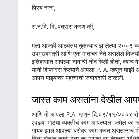
प्रिय नाना,
स.न.वि. वि..पत्रास करण की,
मला आजही आठवतंय नुकत्याच झालेल्या २००९ च्या
उपमुख्यमंत्री आणि एक मातब्बर नेते असलेले विजय
इतिहासात आपल्या नावाची नोंद केली होती, त्याच वेळ
यांनी शिफारस केल्याने आपला P. A. म्हणून माझी
आपण माझ्यावर महत्वाची जबाबदारी टाकली.
जास्त काम असतांना देखील आपण म
आणि मी आपला P.A. म्हणून दि.०९/११/२००९ रोजी
एवढया मोठया व्यक्तीचं काम आपल्याला जमेल का म्ह
गायब झालं.आपल्या बरोबर काम करत असतानाच मी 
दिला होतात,काही वेळा तर परीक्षा ह्या नेमक्या अ