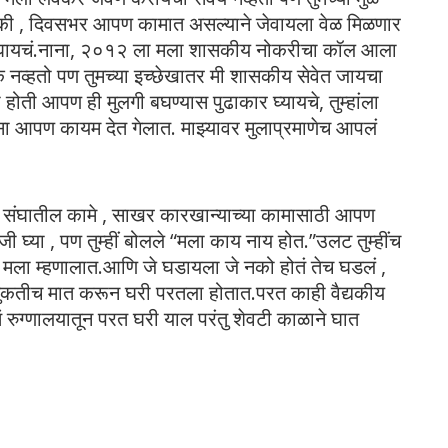
 की , दिवसभर आपण कामात असल्याने जेवायला वेळ मिळणार
न निघायचं.नाना, २०१२ ला मला शासकीय नोकरीचा कॉल आला
क नव्हतो पण तुमच्या इच्छेखातर मी शासकीय सेवेत जायचा
होती आपण ही मुलगी बघण्यास पुढाकार घ्यायचे, तुम्हांला
ा आपण कायम देत गेलात. माझ्यावर मुलाप्रमाणेच आपलं
ार संघातील कामे , साखर कारखान्याच्या कामासाठी आपण
जी घ्या , पण तुम्हीं बोलले “मला काय नाय होत.”उलट तुम्हींच
ं मला म्हणालात.आणि जे घडायला जे नको होतं तेच घडलं ,
्हीं नुकतीच मात करून घरी परतला होतात.परत काही वैद्यकीय
रुग्णालयातून परत घरी याल परंतु शेवटी काळाने घात