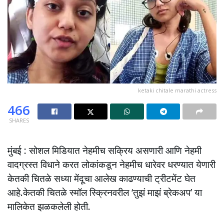
ketaki chitale marathi actress
466
SHARES
मुंबई : सोशल मिडियात नेहमीच सक्रिय असणारी आणि नेहमी
वादग्रस्त विधाने करत लोकांकडून नेहमीच धारेवर धरण्यात येणारी
केतकी चितळे सध्या मेंदूचा आलेख काढण्याची ट्रीटमेंट घेत
आहे.केतकी चितळे स्मॉल स्क्रिनवरील ‘तुझं माझं ब्रेकअप’ या
मालिकेत झळकलेली होती.