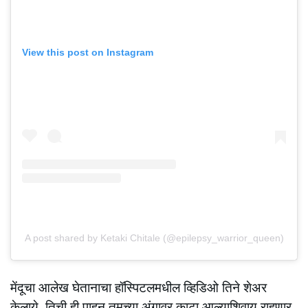
View this post on Instagram
A post shared by Ketaki Chitale (@epilepsy_warrior_queen)
मेंदूचा आलेख घेतानाचा हॉस्पिटलमधील व्हिडिओ तिने शेअर
केलाये. तिची ही पाहून तुमच्या अंगावर काटा आल्याशिवाय राहणार