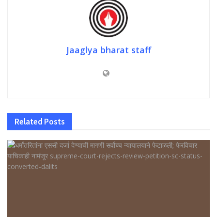
Jaaglya bharat staff
Related
Posts