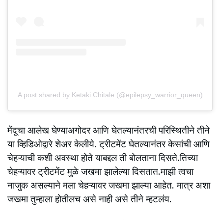
A post shared by Ketaki Chitale (@epilepsy_warrior_queen)
मेंदूचा आलेख घेण्याअगोदर आणि घेतल्यानंतरची परिस्थितीने तीने
या व्हिडिओद्वारे शेअर केलीये. ट्रीटमेंट घेतल्यानंतर केसांची आणि
चेहऱ्याची कशी अवस्था होते याबद्दल ती बोलताना दिसते.तिच्या
चेहऱ्यावर ट्रीटमेंट मुळे जखमा झालेल्या दिसतात.माझी त्वचा
नाजुक असल्याने मला चेहऱ्यावर जखमा झाल्या आहेत. मात्र अशा
जखमा तुम्हाला होतीलच असे नाही असे तीने म्हटलंय.