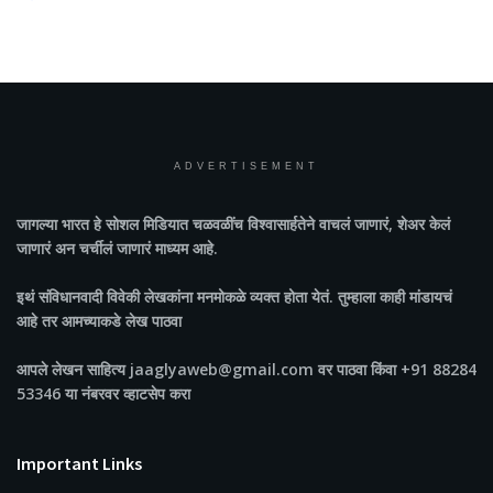
ADVERTISEMENT
जागल्या भारत
हे सोशल मिडियात चळवळींच विश्वासार्हतेने वाचलं जाणारं, शेअर केलं
जाणारं अन चर्चीलं जाणारं माध्यम आहे.
इथं संविधानवादी विवेकी लेखकांना मनमोकळे व्यक्त होता येतं. तुम्हाला काही मांडायचं
आहे तर आमच्याकडे लेख पाठवा
आपले लेखन साहित्य jaaglyaweb@gmail.com वर पाठवा किंवा +91 88284
53346 या नंबरवर व्हाटसेप करा
Important Links