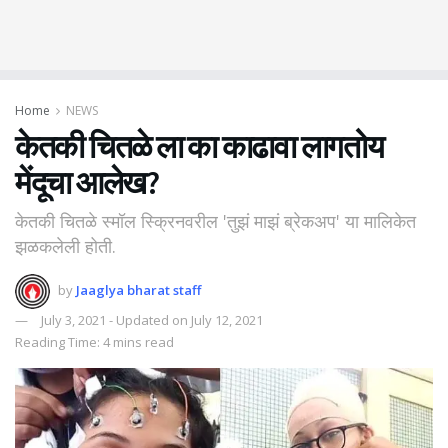
Home
NEWS
केतकी चितळे ला का काढावा लागतोय
मेंदूचा आलेख?
केतकी चितळे स्मॉल स्क्रिनवरील 'तुझं माझं ब्रेकअप' या मालिकेत
झळकलेली होती.
by
Jaaglya bharat staff
July 3, 2021 - Updated on July 12, 2021
Reading Time: 4 mins read