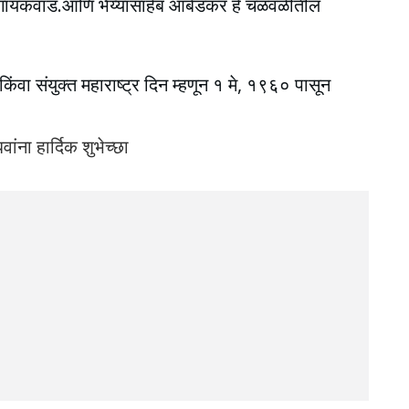
 गायकवाड.आणि भैय्यासाहेब आंबेडकर हे चळवळीतील
स किंवा संयुक्त महाराष्ट्र दिन म्हणून १ मे, १९६० पासून
वांना हार्दिक शुभेच्छा