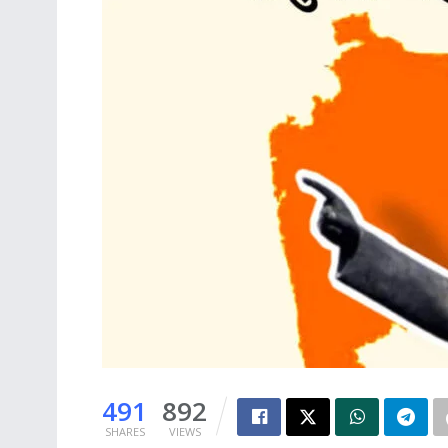
491
892
SHARES
VIEWS