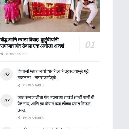
बौद्ध आणि मराठा विवाह: कुटुंबीयांनी
समाजासमोर ठेवला एक अनोखा आदर्श
34505 SHARES
शिवाजी महाराज यांच्यावरील चित्रपट यामुळे पुढे
ढकलला – नागराज मंजुळे
21218 SHARES
जात अन जातीचा पेट: म्हाराच्या हातचं आम्ही पाणी बी
पेत नाय, आणि ह्या पोरानं मला त्येंच्या घरात निऊन
ठेवलं.
19479 SHARES