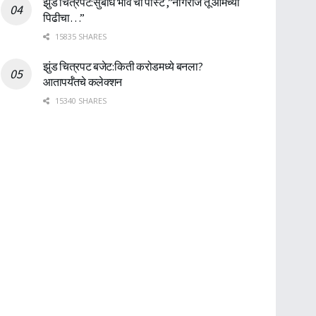
झुंड चित्रपट:सुबोध भावे ची पोस्ट ,”नागराज तू आमच्या
पिढीचा…”
15835 SHARES
झुंड चित्रपट बजेट:किती करोडमध्ये बनला?
आतापर्यँतचे कलेक्शन
15340 SHARES