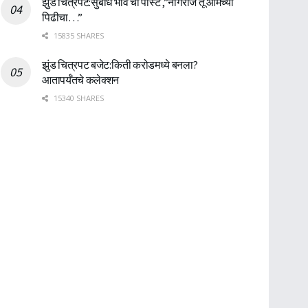
झुंड चित्रपट:सुबोध भावे ची पोस्ट ,”नागराज तू आमच्या
पिढीचा…”
15835 SHARES
झुंड चित्रपट बजेट:किती करोडमध्ये बनला?
आतापर्यँतचे कलेक्शन
15340 SHARES