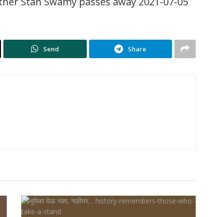
ather Stan Swamy passes away 2021-07-05
Send
Share