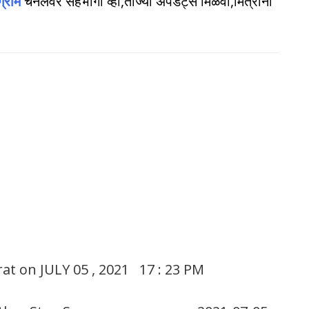
ग्राम
चॅनेलवर सहभागी व्हा,ताज्या अपडेट्स मिळवा,मित्रांना
at on JULY 05 , 2021 17 : 23 PM