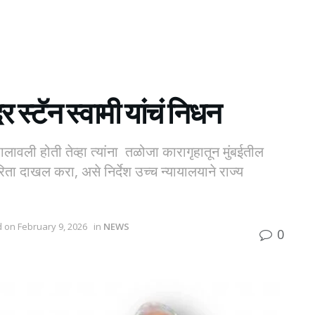
 स्टॅन स्वामी यांचं निधन
 खालावली होती तेव्हा त्यांना तळोजा कारागृहातून मुंबईतील
 दाखल करा, असे निर्देश उच्च न्यायालयाने राज्य
d on February 9, 2026
in
NEWS
0