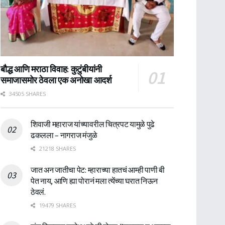
बौद्ध आणि मराठा विवाह: कुटुंबीयांनी
समाजासमोर ठेवला एक अनोखा आदर्श
34505 SHARES
शिवाजी महाराज यांच्यावरील चित्रपट यामुळे पुढे
ढकलला – नागराज मंजुळे
21218 SHARES
जात अन जातीचा पेट: म्हाराच्या हातचं आम्ही पाणी बी
पेत नाय, आणि ह्या पोरानं मला त्येंच्या घरात निऊन
ठेवलं.
19479 SHARES