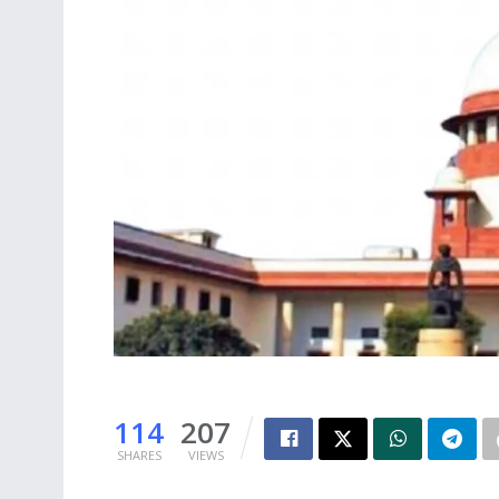
114
207
SHARES
VIEWS