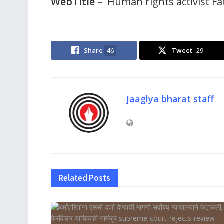
WebTitle –
Human rights activist F
Share
46
Tweet
29
Jaaglya bharat staff
Related
Posts