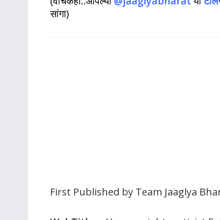
(वाचकहो..आपल्या
@jaaglyabharat
या
टेलि
सांगा)
First Published by Team Jaaglya Bhar