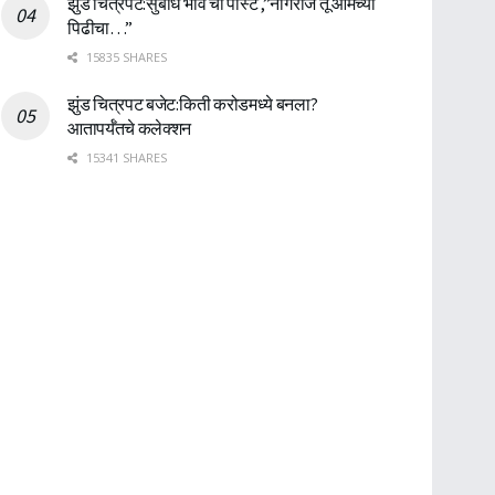
झुंड चित्रपट:सुबोध भावे ची पोस्ट ,”नागराज तू आमच्या
पिढीचा…”
15835 SHARES
झुंड चित्रपट बजेट:किती करोडमध्ये बनला?
आतापर्यँतचे कलेक्शन
15341 SHARES