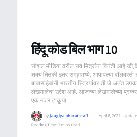
हिंदू कोड बिल भाग 10
सोशल मीडिया वरील सर्व मित्रांना विनंती आहे की,
शक्य तितकी इतर समूहामध्ये, आपापल्या वॉलवरती 
बाबासाहेबांनी भारतीय स्त्रियांवर ती जे अनंत उपकार
लेखमालेचा उद्देश आहे. आजच्या लेखमालेच्या प्रकरणां
एक नजर टाकूया.
by
Jaaglya bharat staff
April 8, 2021 - Updat
Reading Time: 3 mins read