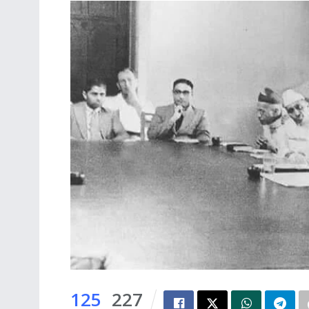
125
227