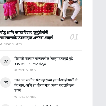
बौद्ध आणि मराठा विवाह: कुटुंबीयांनी
समाजासमोर ठेवला एक अनोखा आदर्श
34507 SHARES
शिवाजी महाराज यांच्यावरील चित्रपट यामुळे पुढे
ढकलला – नागराज मंजुळे
21218 SHARES
जात अन जातीचा पेट: म्हाराच्या हातचं आम्ही पाणी बी
पेत नाय, आणि ह्या पोरानं मला त्येंच्या घरात निऊन
ठेवलं.
19479 SHARES