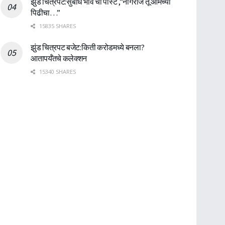
झुंड चित्रपट:सुबोध भावे ची पोस्ट ,”नागराज तू आमच्या
पिढीचा…”
15835 SHARES
झुंड चित्रपट बजेट:किती करोडमध्ये बनला?
आतापर्यँतचे कलेक्शन
15340 SHARES