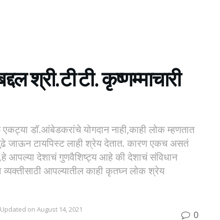
्दल श्री.टी टी. कृष्णम्माचारी
वळ एकट्या डॉ.आंबेडकरांचे योगदान नाही,काही लोक म्हणतात
पुढे जाऊन टायपिस्ट लाही श्रेय देतात. कारण एकच असतं
,हे आपल्या देशाचं गुणवैशिष्ट्य आहे की देशाचं संविधान
्या व्यक्तीसाठी आपल्यातील काही कृतघ्न लोक श्रेय
 Updated on August 14, 2021
0