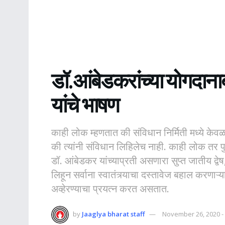
डॉ.आंबेडकरांच्या योगदानाबद
यांचे भाषण
काही लोक म्हणतात की संविधान निर्मिती मध्ये के
की त्यांनी संविधान लिहिलेच नाही. काही लोक तर 
डॉ. आंबेडकर यांच्याप्रती असणारा सुप्त जातीय द्वेष
लिहून सर्वाना स्वातंत्र्याचा दस्तावेज बहाल करणाऱ
अव्हेरण्याचा प्रयत्न करत असतात.
by
Jaaglya bharat staff
November 26, 2020 -