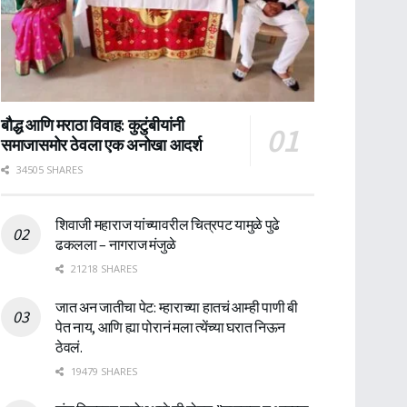
बौद्ध आणि मराठा विवाह: कुटुंबीयांनी
समाजासमोर ठेवला एक अनोखा आदर्श
34505 SHARES
शिवाजी महाराज यांच्यावरील चित्रपट यामुळे पुढे
ढकलला – नागराज मंजुळे
21218 SHARES
जात अन जातीचा पेट: म्हाराच्या हातचं आम्ही पाणी बी
पेत नाय, आणि ह्या पोरानं मला त्येंच्या घरात निऊन
ठेवलं.
19479 SHARES