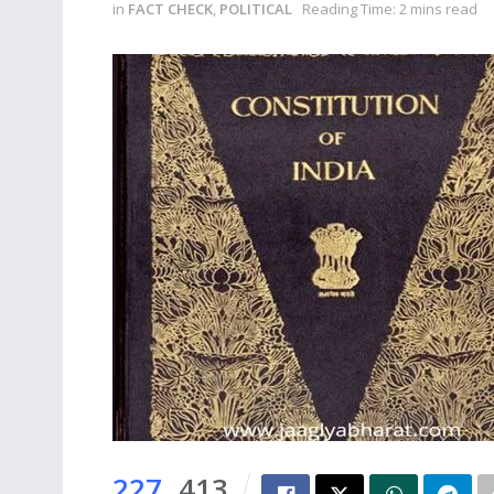
in
FACT CHECK
,
POLITICAL
Reading Time: 2 mins read
227
413