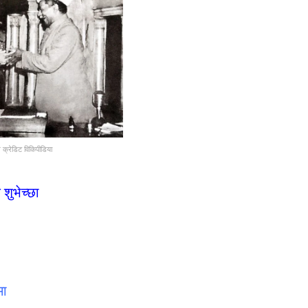
 क्रेडिट विकिपीडिया
क शुभेच्छा
मा