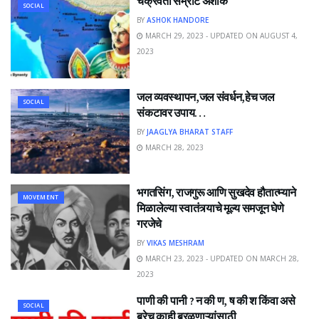
चक्रवर्ती सम्राट अशोक
SOCIAL
BY
ASHOK HANDORE
MARCH 29, 2023 - UPDATED ON AUGUST 4,
2023
जल व्यवस्थापन,जल संवर्धन,हेच जल
SOCIAL
संकटावर उपाय…
BY
JAAGLYA BHARAT STAFF
MARCH 28, 2023
भगतसिंग, राजगुरू आणि सुखदेव हौतात्म्याने
MOVEMENT
मिळालेल्या स्वातंत्र्याचे मूल्य समजून घेणे
गरजेचे
BY
VIKAS MESHRAM
MARCH 23, 2023 - UPDATED ON MARCH 28,
2023
पाणी की पानी ? न की ण, ष की श किंवा असे
SOCIAL
बरेच काही बरळणाऱ्यांसाठी