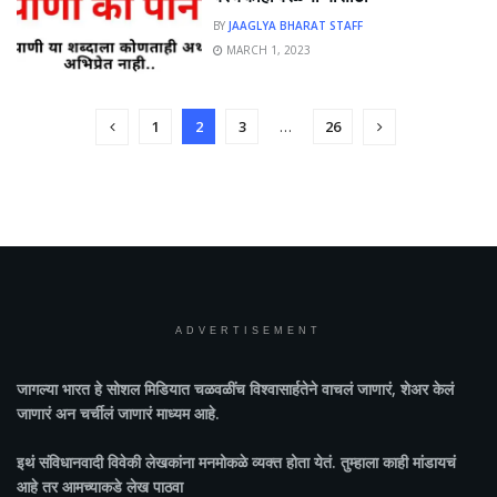
BY
JAAGLYA BHARAT STAFF
MARCH 1, 2023
1
2
3
…
26
ADVERTISEMENT
जागल्या भारत
हे सोशल मिडियात चळवळींच विश्वासार्हतेने वाचलं जाणारं, शेअर केलं
जाणारं अन चर्चीलं जाणारं माध्यम आहे.
इथं संविधानवादी विवेकी लेखकांना मनमोकळे व्यक्त होता येतं. तुम्हाला काही मांडायचं
आहे तर आमच्याकडे लेख पाठवा