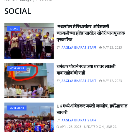
SOCIAL
‘स्थलांतर ते स्थित्यंतर’ आंबेडकरी
SOCIAL
चळवळीच्या इतिहासातील सोनेरी पान पुस्तक
प्रकाशित
BY
JAAGLYA BHARAT STAFF
MAY 23, 2023
चर्मकार पोराने स्वतःच्या घरावर लावली
MOVEMENT
बाबासाहेबांची सही
BY
JAAGLYA BHARAT STAFF
MAY 12, 2023
UK मध्ये आंबेडकर जयंती जल्लोष, हर्षोल्हासात
MOVEMENT
साजरी
BY
JAAGLYA BHARAT STAFF
APRIL 26, 2023 - UPDATED ON JUNE 29,