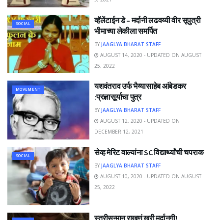
व्हॅलेंटाईन डे – मर्दानी लढवय्यी वीर सूपुत्री
SOCIAL
भीमाच्या लेकीला समर्पित
BY
JAAGLYA BHARAT STAFF
AUGUST 14, 2020 - UPDATED ON AUGUST
25, 2022
यशवंतराव उर्फ भैय्यासाहेब आंबेडकर
MOVEMENT
:प्रज्ञासूर्याचा पुत्र
BY
JAAGLYA BHARAT STAFF
AUGUST 12, 2020 - UPDATED ON
DECEMBER 12, 2021
सेव्ह मेरिट वाल्यांना SC विद्यार्थ्यांची चपराक
SOCIAL
BY
JAAGLYA BHARAT STAFF
AUGUST 10, 2020 - UPDATED ON AUGUST
25, 2022
स्त्रीसन्मान राखणं खरी मर्दानगी!