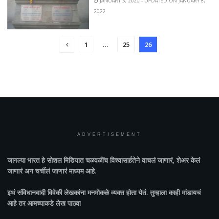
JANUARY 3, 2020 - UPDATED ON JANUARY 8,
2022
1
…
25
26
ADVERTISEMENT
जागल्या भारत
हे सोशल मिडियात चळवळींच विश्वासार्हतेने वाचलं जाणारं, शेअर केलं
जाणारं अन चर्चीलं जाणारं माध्यम आहे.
इथं संविधानवादी विवेकी लेखकांना मनमोकळे व्यक्त होता येतं. तुम्हाला काही मांडायचं
आहे तर आमच्याकडे लेख पाठवा