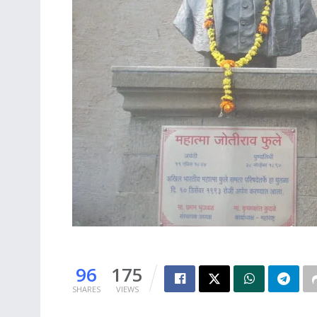
96
175
SHARES
VIEWS