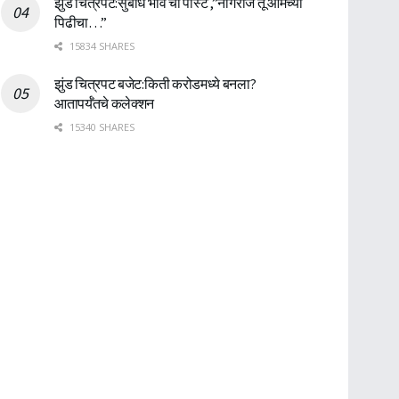
झुंड चित्रपट:सुबोध भावे ची पोस्ट ,”नागराज तू आमच्या
पिढीचा…”
15834 SHARES
झुंड चित्रपट बजेट:किती करोडमध्ये बनला?
आतापर्यँतचे कलेक्शन
15340 SHARES