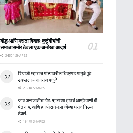
बौद्ध आणि मराठा विवाह: कुटुंबीयांनी
समाजासमोर ठेवला एक अनोखा आदर्श
34504 SHARES
शिवाजी महाराज यांच्यावरील चित्रपट यामुळे पुढे
ढकलला – नागराज मंजुळे
21218 SHARES
जात अन जातीचा पेट: म्हाराच्या हातचं आम्ही पाणी बी
पेत नाय, आणि ह्या पोरानं मला त्येंच्या घरात निऊन
ठेवलं.
19478 SHARES