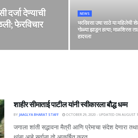
सी दर्जा देण्याची
NEWS
ाळली; फेरविचार
भरदिवसा उषा साठे या महिलेची शे
गोळ्या झाडून हत्या; माळशिरस ता
हादरला
शाहीर सीमाताई पाटील यांनी स्वीकारला बौद्ध धम्म
BY
JAAGLYA BHARAT STAFF
OCTOBER 29, 2020 - UPDATED ON AUGUST 1
जगाला शांती सद्भावना मैत्री आणि प्रेमाचा संदेश देणारा त
थांबा आहे.सर्वाना तो आकर्षित करत...