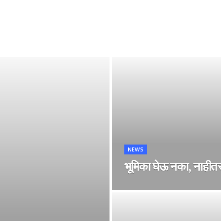
NEWS
भूमिका घेऊ नका, नाही