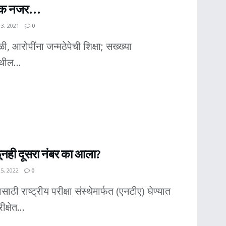
र एक नजर…
3, 2021
0
ी, आरोपींना जन्मठेपेची शिक्षा; सख्ख्या
थील...
िळूनही दूसरा नंबर का आला?
5, 2022
0
ाठी राष्ट्रीय परीक्षा संस्थेमार्फत (एनटीए) घेण्यात
्षेत...