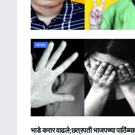
NEWS
भाडे करार वाढले;छत्रपती भाजपच्या पाठिंब्य
NEWS