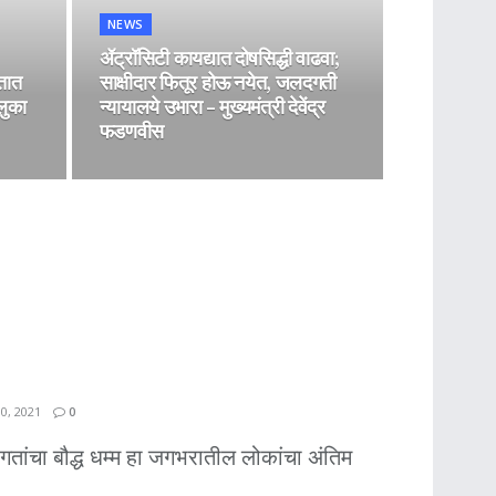
NEWS
ॲट्रॉसिटी कायद्यात दोषसिद्धी वाढवा;
तात
साक्षीदार फितूर होऊ नयेत, जलदगती
लुका
न्यायालये उभारा – मुख्यमंत्री देवेंद्र
फडणवीस
0, 2021
0
थागतांचा बौद्ध धम्म हा जगभरातील लोकांचा अंतिम