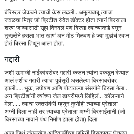
बॅरिस्टर जेकबने त्याची केस लढली…अमूल्यबाबू त्याचा
जवळचा मित्र जो ब्रिटीश सेवेत डॉक्टर होता त्यानं बिरसाला
शरण जाण्यासाठी खूप विनवलं पण बिरसा त्याच्याकडे बघून
तुच्छतेने हसला.भात खाणं अन मीठ मिळवणं हे ज्या मुंडांचं स्वप्न
होतं बिरसा तिथून आला होता.
गद्दारी
जशी ऊमाजी नाईकांबरोबर गद्दारी करून त्यांना पकडून देण्यात
आलं तशीच गद्दारी त्यांचा पूर्वसूरी असलेल्या बिरसाबरोबर
झाली….. भूक, उपोषण आणि पोटातल्या संसर्गाने बिरसा गेला…
अन ब्रिटीशांनी त्यांच्या जेल डायरीमध्ये लिहिलं… कॉलऱ्याने
मेला….. त्याचा रक्तसंबंधी म्हणून कुणीही त्याच्या प्रेताला
अग्नी दिला नाही तर त्याच्या प्रेताला अग्नी बिरसाईतांनी (जो
बिरसाच्या नावाने पंथ निर्माण झाला होता) दिला
आज जिथं जंगलखेडू आदिवासींच्या जमिनी हिसकावून घेतल्या