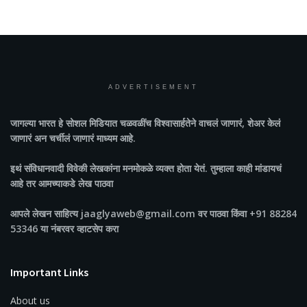
ADVERTISEMENT
जागल्या भारत
हे सोशल मिडियात चळवळींच विश्वासार्हतेने वाचलं जाणारं, शेअर केलं
जाणारं अन चर्चीलं जाणारं माध्यम आहे.
इथं संविधानवादी विवेकी लेखकांना मनमोकळे व्यक्त होता येतं. तुम्हाला काही मांडायचं
आहे तर आमच्याकडे लेख पाठवा
आपले लेखन साहित्य jaaglyaweb@gmail.com वर पाठवा किंवा +91 88284
53346 या नंबरवर व्हाटसेप करा
Important Links
About us