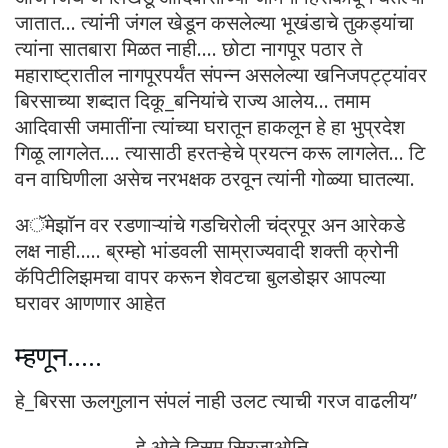
जातात… त्यांनी जंगल खेडून कसलेल्या भूखंडाचे तुकड्यांचा
त्यांना सातबारा मिळत नाही…. छोटा नागपूर पठार ते
महाराष्ट्रातील नागपूरपर्यंत संपन्न असलेल्या खनिजपट्ट्यांवर
बिरसाच्या शब्दात दिकू_बनियांचे राज्य आलेय… तमाम
आदिवासी जमातींना त्यांच्या घरातून हाकलून हे हा भुप्रदेश
गिळू लागलेत…. त्यासाठी हरतऱ्हेचे प्रयत्न करू लागलेत… टि
वन वाघिणीला असेच नरभक्षक ठरवून त्यांनी गोळ्या घातल्या.
अॅमेझॉन वर रडणाऱ्यांचे गडचिरोली चंद्रपूर अन आरेकडे
लक्ष नाही….. ब्रम्हो भांडवली साम्राज्यवादी शक्ती क्रोनी
कॅपिटीलिझमचा वापर करून शेवटचा बुलडोझर आपल्या
घरावर आणणार आहेत
म्हणून…..
हे_बिरसा ऊलगुलान संपलं नाही उलट त्याची गरज वाढलीय”
हे ओते दिसूम सिरजाओनि,