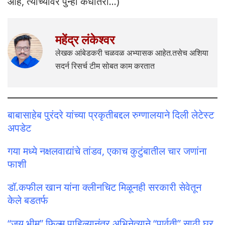
आहे, त्यांच्यावर पुन्हा कधीतरी…)
महेंद्र लंकेश्वर
लेखक आंबेडकरी चळवळ अभ्यासक आहेत.तसेच अशिया
सदर्न रिसर्च टीम सोबत काम करतात
बाबासाहेब पुरंदरे यांच्या प्रकृतीबद्दल रुग्णालयाने दिली लेटेस्ट
अपडेट
गया मध्ये नक्षलवाद्यांचे तांडव, एकाच कुटुंबातील चार जणांना
फाशी
डॉ.कफील खान यांना क्लीनचिट मिळूनही सरकारी सेवेतून
केले बडतर्फ
“जय भीम” फिल्म पाहिल्यानंतर अभिनेत्याने “पार्वती” साठी घर