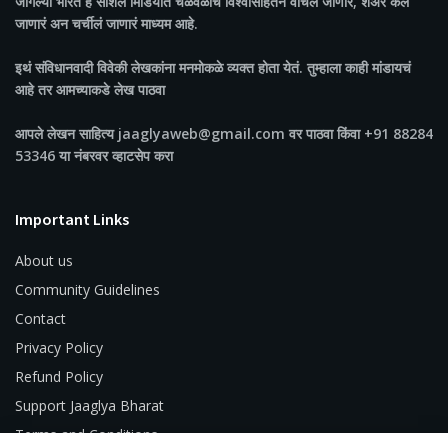
जागल्या भारत
हे सोशल मिडियात चळवळींच विश्वासार्हतेने वाचलं जाणारं, शेअर केलं
जाणारं अन चर्चीलं जाणारं माध्यम आहे.
इथं संविधानवादी विवेकी लेखकांना मनमोकळे व्यक्त होता येतं. तुम्हाला काही मांडायचं
आहे तर आमच्याकडे लेख पाठवा
आपले लेखन साहित्य jaaglyaweb@gmail.com वर पाठवा किंवा +91 88284
53346 या नंबरवर व्हाटसेप करा
Important Links
About us
Community Guidelines
Contact
Privacy Policy
Refund Policy
Support Jaaglya Bharat
Terms and Conditions