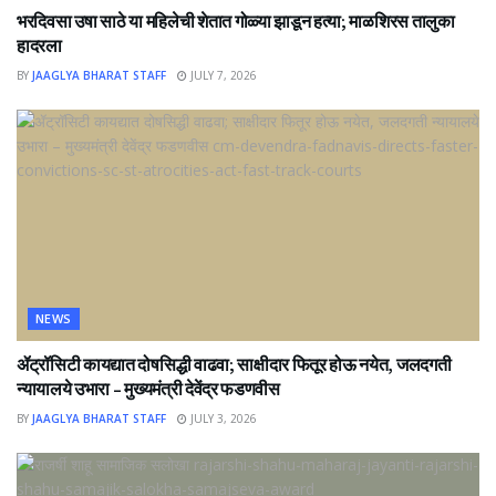
भरदिवसा उषा साठे या महिलेची शेतात गोळ्या झाडून हत्या; माळशिरस तालुका
हादरला
BY
JAAGLYA BHARAT STAFF
JULY 7, 2026
NEWS
ॲट्रॉसिटी कायद्यात दोषसिद्धी वाढवा; साक्षीदार फितूर होऊ नयेत, जलदगती
न्यायालये उभारा – मुख्यमंत्री देवेंद्र फडणवीस
BY
JAAGLYA BHARAT STAFF
JULY 3, 2026