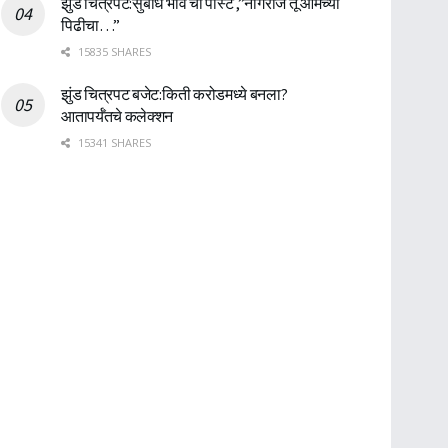
झुंड चित्रपट:सुबोध भावे ची पोस्ट ,”नागराज तू आमच्या
पिढीचा…”
15835 SHARES
झुंड चित्रपट बजेट:किती करोडमध्ये बनला?
आतापर्यँतचे कलेक्शन
15341 SHARES