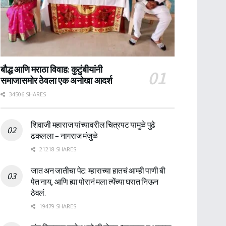
बौद्ध आणि मराठा विवाह: कुटुंबीयांनी
समाजासमोर ठेवला एक अनोखा आदर्श
34506 SHARES
शिवाजी महाराज यांच्यावरील चित्रपट यामुळे पुढे
ढकलला – नागराज मंजुळे
21218 SHARES
जात अन जातीचा पेट: म्हाराच्या हातचं आम्ही पाणी बी
पेत नाय, आणि ह्या पोरानं मला त्येंच्या घरात निऊन
ठेवलं.
19479 SHARES