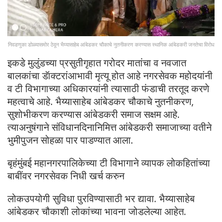
निवडणुका डोळ्यासमोर ठेवून भैय्यासाहेब आंबेडकर चौकाचे नुतनीकरण करण्यास स्थानिक आंबेडकरी जनतेचा विरोध
इकडे मुलुंडच्या प्रसुतीगृहात गरोदर मातांचा व नवजात
बालकांचा डॅाक्टरांआभावी मृत्यू होत आहे नगरसेवक महोदयांनी
व टी विभागाच्या अधिकारयांनी त्यासाठी फंडाची तरतूद करणे
महत्वाचे आहे. भैय्यासाहेब आंबेडकर चौकाचे नुतनीकरण,
सुशोभीकरण करण्यास आंबेडकरी समाज सक्षम आहे.
त्याअनुषंगाने संविधानदिनानिमित्त आंबेडकरी समाजाच्या वतीने
भुमीपुजन सोहळा पार पाडण्यात आला.
बृहंमुंबई महानगरपालिकेच्या टी विभागाने व्यापक लोकहितांच्या
बाबींवर नगरसेवक निधी खर्च करुन
लोकउपयोगी सुविधा पुरविण्यासाठी भर द्यावा. भैय्यासाहेब
आंबेडकर चौकाशी लोकांच्या भावना जोडलेल्या आहेत.