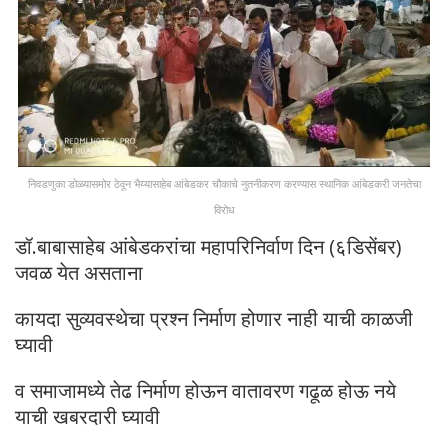
निवडणुका डोळ्यासमोर ठेवून भैय्यासाहेब आंबेडकर चौकाचे नुतनीकरण करण्यास स्थानिक आंबेडकरी जनतेचा
विरोध
डॉ.बाबासाहेब आंबेडकरांचा महापरिनिर्वाण दिन (६डिसेंबर)
जवळ येत असताना
कायदा सुव्यवस्थेचा प्रश्न निर्माण होणार नाही याची काळजी
घ्यावी
व समाजामध्ये तेढ निर्माण होऊन वातावरण गढूळ होऊ नये
याची खबरदारी घ्यावी