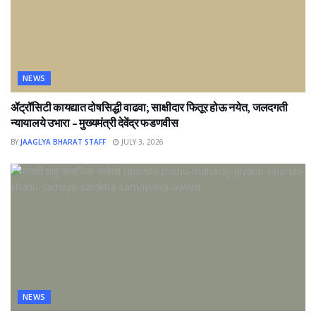
NEWS
ॲट्रॉसिटी कायद्यात दोषसिद्धी वाढवा; साक्षीदार फितूर होऊ नयेत, जलदगती
न्यायालये उभारा – मुख्यमंत्री देवेंद्र फडणवीस
BY
JAAGLYA BHARAT STAFF
JULY 3, 2026
NEWS