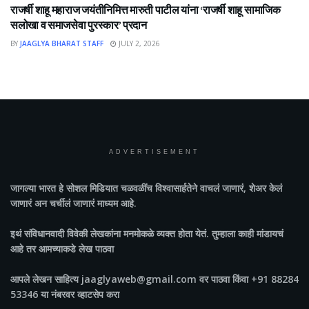
राजर्षी शाहू महाराज जयंतीनिमित्त मारुती पाटील यांना ‘राजर्षी शाहू सामाजिक
सलोखा व समाजसेवा पुरस्कार’ प्रदान
BY
JAAGLYA BHARAT STAFF
JULY 2, 2026
ADVERTISEMENT
जागल्या भारत
हे सोशल मिडियात चळवळींच विश्वासार्हतेने वाचलं जाणारं, शेअर केलं
जाणारं अन चर्चीलं जाणारं माध्यम आहे.
इथं संविधानवादी विवेकी लेखकांना मनमोकळे व्यक्त होता येतं. तुम्हाला काही मांडायचं
आहे तर आमच्याकडे लेख पाठवा
आपले लेखन साहित्य jaaglyaweb@gmail.com वर पाठवा किंवा +91 88284
53346 या नंबरवर व्हाटसेप करा