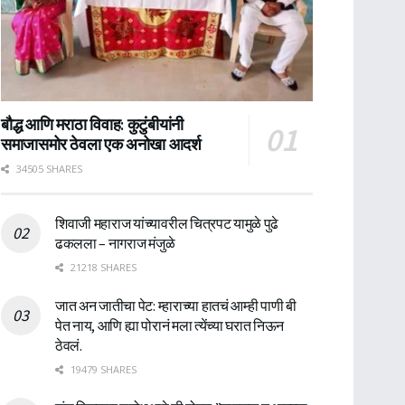
बौद्ध आणि मराठा विवाह: कुटुंबीयांनी
समाजासमोर ठेवला एक अनोखा आदर्श
34505 SHARES
शिवाजी महाराज यांच्यावरील चित्रपट यामुळे पुढे
ढकलला – नागराज मंजुळे
21218 SHARES
जात अन जातीचा पेट: म्हाराच्या हातचं आम्ही पाणी बी
पेत नाय, आणि ह्या पोरानं मला त्येंच्या घरात निऊन
ठेवलं.
19479 SHARES