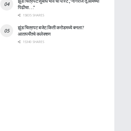
झुंड चित्रपट:सुबोध भावे ची पोस्ट ,”नागराज तू आमच्या
पिढीचा…”
15835 SHARES
झुंड चित्रपट बजेट:किती करोडमध्ये बनला?
आतापर्यँतचे कलेक्शन
15340 SHARES