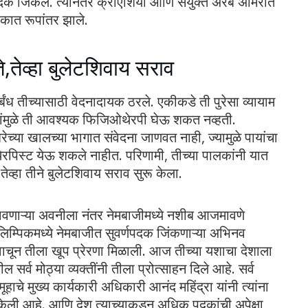
यपदक जिंकले. त्यानंतर क्रोएशिया आणि संयुक्त अरब अमिरात
पदकात रूपांतर झाले.
ते,तेव्हा बुलेटशिवाय सराव
ंध तीच्यासाठी वेदनादायक ठरले. एकीकडे ती पुरेसा व्यायाम
ंमुळे ती आवश्यक फिजिओथेरपी घेऊ शकत नव्हती.
रेच्या खालच्या भागात संवेदना जाणवत नाही, ज्यामुळे पायांचा
ेरपिस्ट येऊ शकले नाहीत. परिणामी, तीच्या पालकांनी यात
,तेव्हा तीने बुलेटशिवाय सराव सुरू केला.
ावणाऱ्या अवनीला नंतर नेमबाजीमध्ये नशीब आजमावणे
िम्पिकमध्ये नेमबाजीत सुवर्णपदक जिंकणाऱ्या अभिनव
तक वाचून तीला खूप प्रेरणा मिळाली. आज तीच्या यशाचा देशाला
सर्व मोठ्या व्यक्तींनी तीला प्रोत्साहन दिले आहे. सर्व
मूहाचे मुख्य कार्यकारी अधिकारी आनंद महिंद्रा यांनी त्यांना
केली आहे. आणि देश त्याच्याकडून अधिक पदकांची अपेक्षा