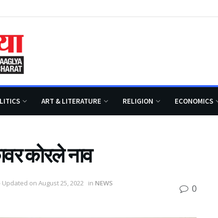
LITICS
ART & LITERATURE
RELIGION
ECONOMICS
कावर कोरले नाव
- Updated on August 25, 2022
in
NEWS
0