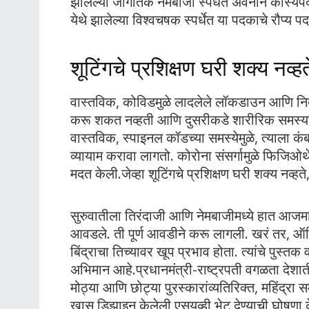
झालेल्या जागतिक नेमबाजी स्पर्धेत अवनीने कांस्
येथे झालेल्या विश्वचषक स्पर्धेत या पदकाचे रौप्य 
शूटिंगचे प्रशिक्षण घरी शक्य नव्ह
वास्तविक, कोविडमुळे लादलेले लॉकडाउन आणि निर्ब
करू शकत नव्हती आणि दुसरीकडे शारीरिक समस्या
वास्तविक, स्पाइनल कॉडच्या समस्येमुळे, त्याला कंब
व्यायाम करावा लागतो. कोरोना संसर्गामुळे फिजिओथ
मदत केली.जेव्हा शूटिंगचे प्रशिक्षण घरी शक्य नव्हते
सुरुवातीला तिरंदाजी आणि नेमबाजीमध्ये हात आजम
आवडले. ती पूर्ण आवडीने करू लागली. खरं तर, ऑल
बिंद्राचा तिच्यावर खूप प्रभाव होता. त्यांचे पुस्
अभिमान आहे.प्रधानमंत्री-राष्ट्रपती वगळता देशातील 
मोठ्या आणि छोट्या पुरस्कारांव्यतिरिक्त, महिंद्रा स
खास डिझाइन केलेली एसयूव्ही भेट देण्याची घोषणा 