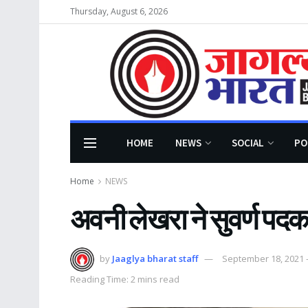
Thursday, August 6, 2026
HOME
NEWS
SOCIAL
PO
Home
NEWS
अवनी लेखरा ने सुवर्ण पद
by
Jaaglya bharat staff
September 18, 2021 
Reading Time: 2 mins read