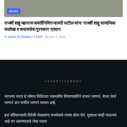
NEWS
राजर्षी शाहू महाराज जयंतीनिमित्त मारुती पाटील यांना ‘राजर्षी शाहू सामाजिक
सलोखा व समाजसेवा पुरस्कार’ प्रदान
BY
JAAGLYA BHARAT STAFF
JULY 2, 2026
ADVERTISEMENT
जागल्या भारत
हे सोशल मिडियात चळवळींच विश्वासार्हतेने वाचलं जाणारं, शेअर केलं
जाणारं अन चर्चीलं जाणारं माध्यम आहे.
इथं संविधानवादी विवेकी लेखकांना मनमोकळे व्यक्त होता येतं. तुम्हाला काही मांडायचं
आहे तर आमच्याकडे लेख पाठवा