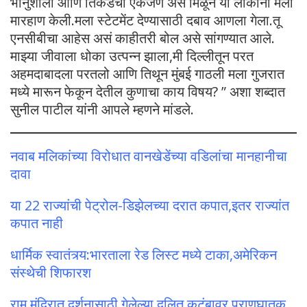
भानुशाली आणि तिकडचा एकजण असे मिळून या लोकांनी मला
मारहाण केली.मला स्टेटमेंट देण्यासाठी दबाव आणला गेला.तू
एनसीबीचा आहेस असं काहीतरी बोल असे सांगण्यात आले.
माझ्या जीवाला धोका उत्पन्न झाला,मी दिल्लीतून परत
अहमदाबादला परतलो आणि तिथून मुंबई गाठली मला गुजरात
मध्ये मारून फेकून देतील कुणाचा काय विषय? ” अशा शब्दात
सुनील पाटील यांनी आपले म्हणने मांडले.
नवाब मलिकांच्या विरोधात वानखेडेंच्या वडिलांचा मानहानीचा
दावा
या 22 राज्यांची पेट्रोल-डिझेलच्या दरात कपात,इतर राज्यांत
कपात नाही
धार्मिक स्वातंत्र्य:भारताला रेड लिस्ट मध्ये टाका,अमेरिकन
संस्थेची शिफारश
राम मंदिरात दर्शनासाठी गेलेल्या दलित कुटुंबावर प्राणघातक