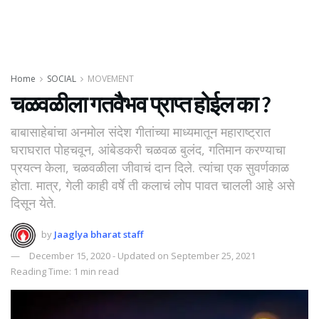
Home
SOCIAL
MOVEMENT
चळवळीला गतवैभव प्राप्त होईल का ?
बाबासाहेबांचा अनमोल संदेश गीतांच्या माध्यमातून महाराष्ट्रात
घराघरात पोहचवून, आंबेडकरी चळवळ बुलंद, गतिमान करण्याचा
प्रयत्न केला, चळवळीला जीवाचं दान दिले. त्यांचा एक सुवर्णकाळ
होता. मात्र, गेली काही वर्षे ती कलाचं लोप पावत चालली आहे असे
दिसून येते.
by
Jaaglya bharat staff
December 15, 2020 - Updated on September 25, 2021
Reading Time: 1 min read