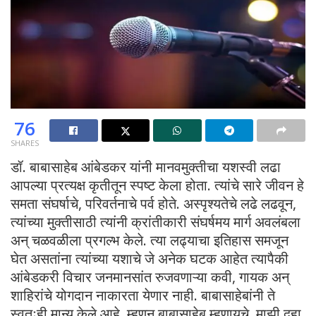
76
SHARES
डॉ. बाबासाहेब आंबेडकर यांनी मानवमुक्तीचा यशस्वी लढा
आपल्या प्रत्यक्ष कृतीतून स्पष्ट केला होता. त्यांचे सारे जीवन हे
समता संघर्षाचे, परिवर्तनाचे पर्व होते. अस्पृश्यतेचे लढे लढवून,
त्यांच्या मुक्तीसाठी त्यांनी क्रांतीकारी संघर्षमय मार्ग अवलंबला
अन् चळवळीला प्रगल्भ केले. त्या लढ्याचा इतिहास समजून
घेत असतांना त्यांच्या यशाचे जे अनेक घटक आहेत त्यापैकी
आंबेडकरी विचार जनमानसांत रुजवणाऱ्या कवी, गायक अन्
शाहिरांचे योगदान नाकारता येणार नाही. बाबासाहेबांनी ते
स्वतःही मान्य केले आहे. म्हणून बाबासाहेब म्हणायचे, माझी दहा