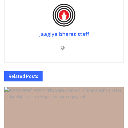
Jaaglya bharat staff
Related
Posts