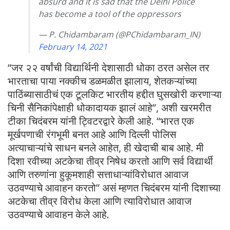
absurd and it is sad that the Delhi Police
has become a tool of the oppressors
— P. Chidambaram (@PChidambaram_IN)
February 14, 2021
“जर २२ वर्षांची विद्यार्थिनी देशासाठी धोका ठरत असेल तर
भारताचा पाया नक्कीच डळमळीत झालाय, शेतकऱ्यांच्या
पाठिंब्यासाठीचं एक टूलकिट भारतीय हद्दीत घुसखोरी करणाऱ्या
चिनी सैनिकांपेक्षाही धोकादायक झालं आहे”, अशी खरमरीत
टीका चिदंबरम यांनी ट्विटरद्वारे केली आहे. “भारत एक
मूर्खपणाची रंगभूमी बनत आहे आणि दिल्ली पोलिस
अत्याचाऱ्यांचे साधन बनले आहेत, ही खेदाची बाब आहे. मी
दिशा रवीच्या अटकेचा तीव्र निषेध करतो आणि सर्व विद्यार्थी
आणि तरुणांना हुकूमशाही सत्ताधाऱ्यांविरोधात आवाज
उठवण्याचे आवाहन करतो” असं म्हणत चिदंबरम यांनी दिशाच्या
अटकेचा तीव्र विरोध केला आणि त्याविरोधात आवाज
उठवण्याचे आवाहन केले आहे.