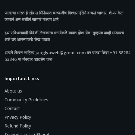
जागल्या भारत
हे सोशल मिडियात चळवळींच विश्वासार्हतेने वाचलं जाणारं, शेअर केलं
जाणारं अन चर्चीलं जाणारं माध्यम आहे.
इथं संविधानवादी विवेकी लेखकांना मनमोकळे व्यक्त होता येतं. तुम्हाला काही मांडायचं
आहे तर आमच्याकडे लेख पाठवा
आपले लेखन साहित्य jaaglyaweb@gmail.com वर पाठवा किंवा +91 88284
53346 या नंबरवर व्हाटसेप करा
Important Links
About us
Community Guidelines
Contact
Privacy Policy
Refund Policy
Support Jaaglya Bharat