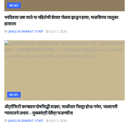
NEWS
भरदिवसा उषा साठे या महिलेची शेतात गोळ्या झाडून हत्या; माळशिरस तालुका
हादरला
BY
JAAGLYA BHARAT STAFF
JULY 7, 2026
NEWS
ॲट्रॉसिटी कायद्यात दोषसिद्धी वाढवा; साक्षीदार फितूर होऊ नयेत, जलदगती
न्यायालये उभारा – मुख्यमंत्री देवेंद्र फडणवीस
BY
JAAGLYA BHARAT STAFF
JULY 3, 2026