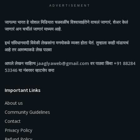
ADVERTISEMENT
जागल्या भारत
हे सोशल मिडियात चळवळींच विश्वासार्हतेने वाचलं जाणारं, शेअर केलं
जाणारं अन चर्चीलं जाणारं माध्यम आहे.
इथं संविधानवादी विवेकी लेखकांना मनमोकळे व्यक्त होता येतं. तुम्हाला काही मांडायचं
आहे तर आमच्याकडे लेख पाठवा
आपले लेखन साहित्य jaaglyaweb@gmail.com वर पाठवा किंवा +91 88284
53346 या नंबरवर व्हाटसेप करा
Important Links
About us
Community Guidelines
Contact
Privacy Policy
Refund Policy