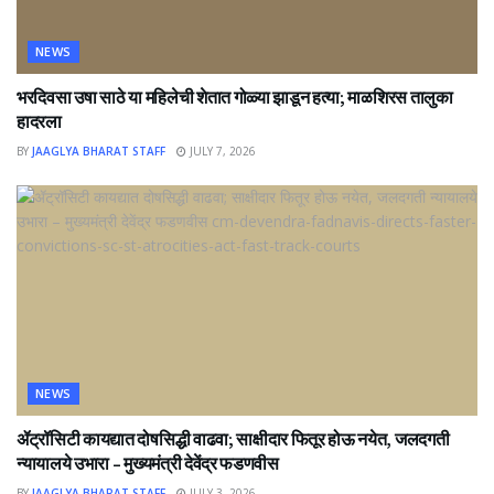
NEWS
भरदिवसा उषा साठे या महिलेची शेतात गोळ्या झाडून हत्या; माळशिरस तालुका
हादरला
BY
JAAGLYA BHARAT STAFF
JULY 7, 2026
NEWS
ॲट्रॉसिटी कायद्यात दोषसिद्धी वाढवा; साक्षीदार फितूर होऊ नयेत, जलदगती
न्यायालये उभारा – मुख्यमंत्री देवेंद्र फडणवीस
BY
JAAGLYA BHARAT STAFF
JULY 3, 2026