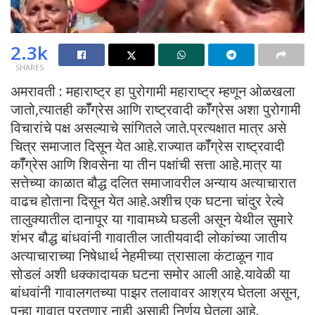
2.3k
SHARES
अमरावती : महाराष्ट्र हा पुरोगामी महाराष्ट्र म्हणून ओळखला
जातो,त्यातही कॉँग्रेस आणि राष्ट्रवादी कॉँग्रेस अशा पुरोगामी
विचारांचे पक्ष असल्याचे सांगितले जाते.प्रत्यक्षात मात्र असे
चित्र समाजात दिसून येत आहे.राज्यात कॉँग्रेस राष्ट्रवादी
कॉँग्रेस आणि शिवसेना या तीन पक्षांची सत्ता आहे.मात्र या
सत्तेच्या काळात बौद्ध दलित समाजावरील अन्याय अत्याचारात
वाढच होताना दिसून येत आहे.अशीच एक घटना चांदुर रेल्वे
तालुक्यातील दानापूर या गावामध्ये घडली असून येथील सुमारे
शंभर बौद्ध बांधवांनी गावातील जातीयवादी लोकांच्या जातीय
अत्याचाराच्या निषेधार्थ नेहमीच्या त्रासाला कंटाळून गाव
सोडलं अशी धक्कादायक घटना समोर आली आहे.यावेळी या
बांधवांनी गावालगतच्या पाझर तलावावर आश्रय घेतला असून,
पून्हा गावात परतणार नाही असाही निर्णय घेतला आहे.