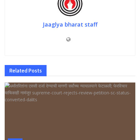
Jaaglya bharat staff
Related
Posts