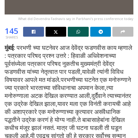
What did Devendra Fadnavis say in Parbhani's press conference today
145
SHARES
मुंबई:
परभणी च्या घटनेवर आज देवेंद्र फडणवीस काय म्हणाले
: पत्रकार परिषद प्रश्न उत्तरे : हिवाळी अधिवेशनाच्या
पूर्वसंध्येला पत्रकार परिषद नुकतीच मुख्यमंत्री देवेंद्र
फडणवीस यांच्या नेतृत्वात पार पडली,यावेळी त्यांनी विविध
विषयावर आपले मत मांडले.परभणीच्या घटनेत एक मनोरुग्णाने
ज्या प्रकारे भारताच्या संविधानाचा अपमान केला,त्या
मनोरुग्णाला अटक देखिल करण्यात आली,दुर्दैवाने त्याच्यानंतर
एक उद्रेक देखिल झाला,यावर मला एक विनंती करायची आहे
की अशाप्रकारे एक मनोरुग्णाच्या कृत्यावर असंवैधानिक
पद्धतीने उद्रेक करणं हे योग्य नाही.ते बाबासाहेबांना देखिल
कधीच मंजूर झालं नसतं. मात्र जी घटना घडली ती घडून
चुकली आहे.मी एवढच सांगतो की हे सरकार सर्वोच्च सन्मान