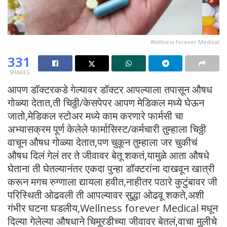
Wellness forever Medical
331
SHARES
आपण डॉक्टरकडे गेल्यावर डॉक्टर आपल्याला तपासून औषध
गोळ्या देतात,ती चिठ्ठी/केसपेपर आपण मेडिकल मध्ये घेऊन
जातो,मेडिकल स्टोअर मध्ये काम करणारे फार्मसी चा
अभ्यासक्रम पूर्ण केलेले फार्मासिस्ट/कर्मचारी तुम्हाला चिठ्ठी
वाचून औषध गोळ्या देतात,पण चुकून तुम्हाला जर चुकीचं
औषध दिलं गेलं तर ते जीवावर बेतू शकतं,यामुळे आता औषधे
घेताना ती घेतल्यानंतर एकदा पुन्हा डॉक्टरांना दाखवून खात्री
करून मगच रुग्णाला द्यायला हवीत,नाहीतर पठारे कुटुंबावर जी
परिस्थिती ओढवली ती आपल्यावर सुद्धा ओढवू शकते,अशी
गंभीर घटना घडलीय,Wellness forever Medical मधून
दिल्या गेलेल्या औषधाने चिमूरडीच्या जीवावर बेतलं,वाचा मुलीचे