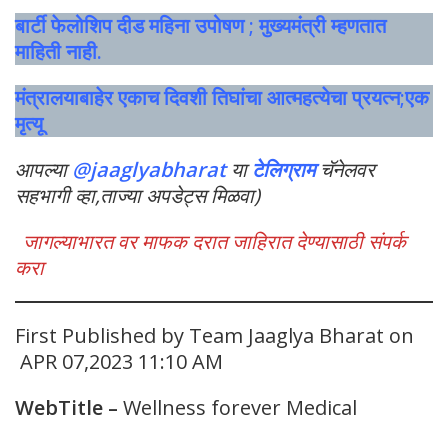
बार्टी फेलोशिप दीड महिना उपोषण ; मुख्यमंत्री म्हणतात
माहिती नाही.
मंत्रालयाबाहेर एकाच दिवशी तिघांचा आत्महत्येचा प्रयत्न;एक
मृत्यू
आपल्या
@jaaglyabharat
या
टेलिग्राम
चॅनेलवर
सहभागी व्हा,ताज्या अपडेट्स मिळवा)
जागल्याभारत वर माफक दरात जाहिरात देण्यासाठी संपर्क
करा
First Published by Team Jaaglya Bharat on
APR 07,2023 11:10 AM
WebTitle
–
Wellness forever Medical