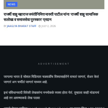
NEWS
राजर्षी शाहू महाराज जयंतीनिमित्त मारुती पाटील यांना ‘राजर्षी शाहू सामाजिक
सलोखा व समाजसेवा पुरस्कार’ प्रदान
BY
JAAGLYA BHARAT STAFF
JULY 2, 2026
ADVERTISEMENT
जागल्या भारत
हे सोशल मिडियात चळवळींच विश्वासार्हतेने वाचलं जाणारं, शेअर केलं
जाणारं अन चर्चीलं जाणारं माध्यम आहे.
इथं संविधानवादी विवेकी लेखकांना मनमोकळे व्यक्त होता येतं. तुम्हाला काही मांडायचं
आहे तर आमच्याकडे लेख पाठवा