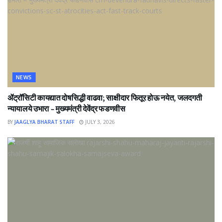
NEWS
ॲट्रॉसिटी कायद्यात दोषसिद्धी वाढवा; साक्षीदार फितूर होऊ नयेत, जलदगती
न्यायालये उभारा – मुख्यमंत्री देवेंद्र फडणवीस
BY
JAAGLYA BHARAT STAFF
JULY 3, 2026