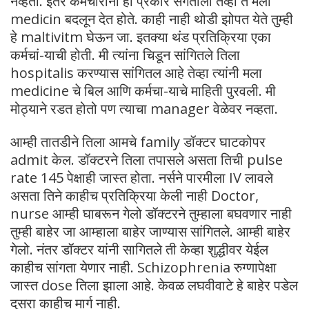
नव्हता. इतर कर्मचारीना हा प्रकार संगतीला तेव्हा ते मला
medicin बदलून देत होते. काही नाही थोडी झोपत येते तुम्ही
हे maltivitm घेऊन जा. इतक्या थंड प्रतिक्रिया एका
कर्मचां-याची होती. मी त्यांना चिडून सांगितले तिला
hospitalis करण्यास सांगितल आहे तेव्हा त्यांनी मला
medicine चे बिल आणि कर्मचा-याचे माहिती पुरवली. मी
मोठ्याने रडत होतो पण त्याचा manager वेळेवर नव्हता.
आम्ही तातडीने तिला आमचे family डॉक्टर घाटकोपर
admit केल. डॉक्टरने तिला तपासले असता तिची pulse
rate 145 पेक्षाही जास्त होता. नर्सने पारमीला IV लावले
असता तिने काहीच प्रतिक्रिया केली नाही Doctor,
nurse आम्ही घाबरून गेलो डॉक्टरने तुम्हाला बघवणार नाही
तुम्ही बाहेर जा आम्हाला बाहेर जाण्यास सांगितले. आम्ही बाहेर
गेलो. नंतर डॉक्टर यांनी सागितले ती केव्हा शुद्धीवर येईल
काहीच सांगता येणार नाही. Schizophrenia रुग्णापेक्षा
जास्त dose तिला झाला आहे. केवळ लघवीवाटे हे बाहेर पडेल
दुसरा काहीच मार्ग नाही.