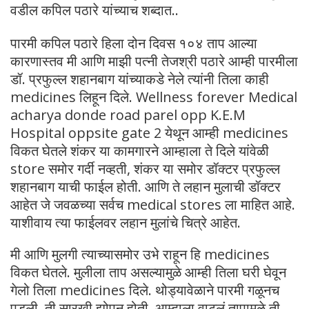
वडील कपिल पठारे यांच्याच शब्दात..
पारमी कपिल पठारे हिला दोन दिवस १०४ ताप आल्या
कारणास्तव मी आणि माझी पत्नी तेजश्री पठारे आम्ही पारमीला
डॉ. प्रफुल्ल शहानबाग यांच्याकडे नेले त्यांनी तिला काही
medicines लिहून दिले. Wellness forever Medical
acharya donde road parel opp K.E.M
Hospital oppsite gate 2 येथून आम्ही medicines
विकत घेतले शंकर या कामगारने आम्हाला ते दिले यांवेळी
store समोर गर्दी नव्हती, शंकर या समोर डॉक्टर प्रफुल्ल
शहानबाग याची फाईल होती. आणि ते लहान मुलाची डॉक्टर
आहेत जे जवळच्या सर्वच medical stores ला माहित आहे.
याशीवाय त्या फाईलवर लहान मुलांचे चित्रे आहेत.
मी आणि मुलगी त्याच्यासमोर उभे राहून हि medicines
विकत घेतले. मुलीला ताप असल्यामुळे आम्ही तिला घरी घेवून
गेलो तिला medicines दिले. थोड्यावेळाने पारमी गळूनच
पडली. ती सारखी झोपून होती. आम्हाला वाटलं तापामुळे ती