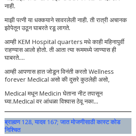
नाही.
माझी पत्नी या धक्कयाने सावरलेली नाही. ती रात्री अचानक
झोपेतून उठून घाबरते रडू लागते.
आम्ही KEM Hospital quarters मधे काही महिनापुर्वी
राहण्यास आलो होतो. ती आता त्या रूममध्ये जाण्यास ही
घाबरते….
आम्ही आपणास हात जोडून विनंती करतो Wellness
forever Medical असो की दुसरे कुठलेही असो,
Medical मधून Medicin घेताना नीट तपासून
घ्या.Medical वर आंधळा विश्वास ठेवू नका…
ब्राह्मण 128, यादव 167; जात मोजणीसाठी कास्ट कोड
निश्चित