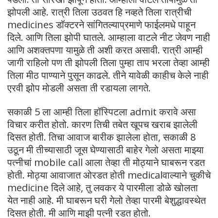
झोपली आहे. रात्री तिला उठवत हि नव्हते तिला रात्रीची
medicines डॉक्टरने सांगितल्याप्रमाणे फाईलमधे पाहून
दिले. आणि तिला झोपी घातले. आम्हाला वाटले नीट जेवण नाही
आणि अशक्तपणा यामुळे ती अशी करत असावी. रात्री आम्ही
जागी राहिलो पण ती झोपली तिला पुम्हा ताप भरला तेव्हा आम्ही
तिला मीठ पाण्याने पुसून काढले. तीने यावेळी काहीच केले नाही
एरवी झोप मोडली असता ती रडायला लागते.
सकाळी 5 ला आम्ही तिला हॉस्पिटला admit करावे असा
विचार करीत होतो. कारण तिची तबेत खूपच खराब झालेली
दिसत होती. तिचा आवाज बारीक झालेला होता, सकाळी 8
उठून मी तीच्यासाठी जूस घेण्यासाठी बाहेर गेलो असता माझ्या
पत्नीचां mobile call आला तेव्हा ती मोठ्याने घाबरून रडत
होती. मोठ्या आवाजात ओरडत होती medicalवाल्याने चुकीचे
medicine दिले आहे, तु लवकर ये पारमीला डोळे खोलता
येत नाही आहे. मी घाबरून घरी गेलो तेव्हा पारमी बेशुद्धावस्थेत
दिसत होती. मी आणि माझी पत्नी रडत होतो.