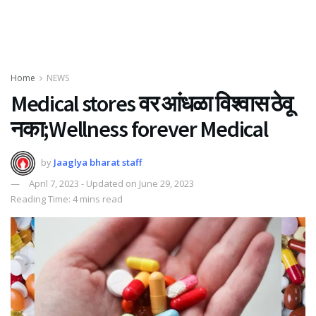
Home
NEWS
Medical stores वर आंधळा विश्वास ठेवू
नका;Wellness forever Medical
by
Jaaglya bharat staff
April 7, 2023 - Updated on June 29, 2023
Reading Time: 4 mins read