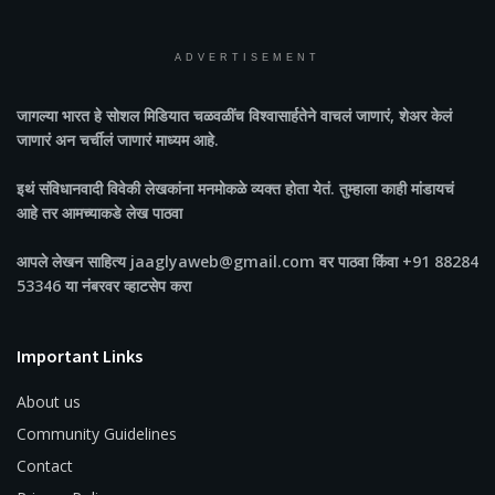
ADVERTISEMENT
जागल्या भारत
हे सोशल मिडियात चळवळींच विश्वासार्हतेने वाचलं जाणारं, शेअर केलं
जाणारं अन चर्चीलं जाणारं माध्यम आहे.
इथं संविधानवादी विवेकी लेखकांना मनमोकळे व्यक्त होता येतं. तुम्हाला काही मांडायचं
आहे तर आमच्याकडे लेख पाठवा
आपले लेखन साहित्य jaaglyaweb@gmail.com वर पाठवा किंवा +91 88284
53346 या नंबरवर व्हाटसेप करा
Important Links
About us
Community Guidelines
Contact