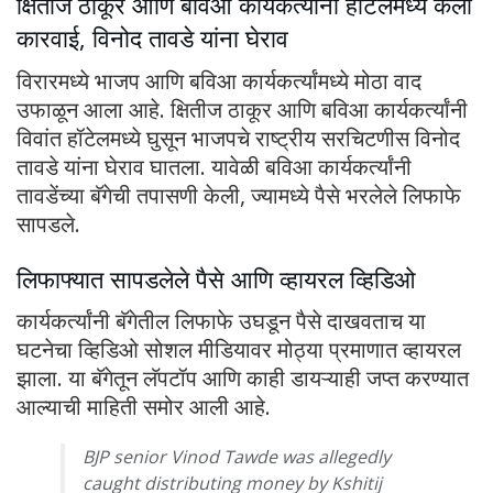
क्षितीज ठाकूर आणि बविआ कार्यकर्त्यांनी हॉटेलमध्ये केली
कारवाई, विनोद तावडे यांना घेराव
विरारमध्ये भाजप आणि बविआ कार्यकर्त्यांमध्ये मोठा वाद
उफाळून आला आहे. क्षितीज ठाकूर आणि बविआ कार्यकर्त्यांनी
विवांत हॉटेलमध्ये घुसून भाजपचे राष्ट्रीय सरचिटणीस विनोद
तावडे यांना घेराव घातला. यावेळी बविआ कार्यकर्त्यांनी
तावडेंच्या बॅगेची तपासणी केली, ज्यामध्ये पैसे भरलेले लिफाफे
सापडले.
लिफाफ्यात सापडलेले पैसे आणि व्हायरल व्हिडिओ
कार्यकर्त्यांनी बॅगेतील लिफाफे उघडून पैसे दाखवताच या
घटनेचा व्हिडिओ सोशल मीडियावर मोठ्या प्रमाणात व्हायरल
झाला. या बॅगेतून लॅपटॉप आणि काही डायऱ्याही जप्त करण्यात
आल्याची माहिती समोर आली आहे.
BJP senior Vinod Tawde was allegedly
caught distributing money by Kshitij