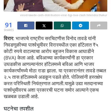
vinod-tawde-cash-distribution-virar-bjp-bva-clash hitendra thakur
91
SHARES
विरार:
भाजपचे राष्ट्रीय सरचिटणीस विनोद तावडे यांनी
निवडणुकीच्या पार्श्वभूमीवर विरारमधील एका हॉटेलात ₹५
कोटी रुपये वाटल्याचा आरोप बहुजन विकास आघाडीने
(BVA) केला आहे. बविआच्या कार्यकर्त्यांनी हा प्रकार
उघडकीस आणल्यानंतर हॉटेलमध्ये बविआ आणि भाजप
कार्यकर्त्यांमध्ये मोठा राडा झाला. या प्रकारानंतर तावडे तब्बल
२.५ तास हॉटेलमध्ये अडकून पडले होते. पोलिसांनी हस्तक्षेप
करत परिस्थिती नियंत्रणात आणली.यामुळे उद्या मतदानाच्या
पार्श्वभूमीवरच अशा प्रकारची घटना समोर आल्याने एकच
खळबळ उडाली आहे.
घटनेचा तपशील