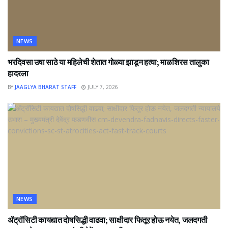
NEWS
भरदिवसा उषा साठे या महिलेची शेतात गोळ्या झाडून हत्या; माळशिरस तालुका
हादरला
BY
JAAGLYA BHARAT STAFF
JULY 7, 2026
NEWS
ॲट्रॉसिटी कायद्यात दोषसिद्धी वाढवा; साक्षीदार फितूर होऊ नयेत, जलदगती