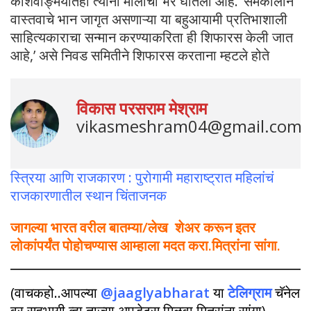
कोशवाङ्मयातही त्यांनी मोलाची भर घातली आहे. ‘समकालीन
वास्तवाचे भान जागृत असणाऱ्या या बहुआयामी प्रतिभाशाली
साहित्यकाराचा सन्मान करण्याकरिता ही शिफारस केली जात
आहे,’ असे निवड समितीने शिफारस करताना म्हटले होते
विकास परसराम मेश्राम
vikasmeshram04@gmail.com
स्त्रिया आणि राजकारण : पुरोगामी महाराष्ट्रात महिलांचं
राजकारणातील स्थान चिंताजनक
जागल्या भारत वरील बातम्या/लेख शेअर करून इतर
लोकांपर्यंत पोहोचण्यास आम्हाला मदत करा.मित्रांना सांगा.
(वाचकहो..आपल्या
@jaaglyabharat
या
टेलिग्राम
चॅनेल
वर सहभागी व्हा,ताज्या अपडेट्स मिळवा,मित्रांना सांगा)