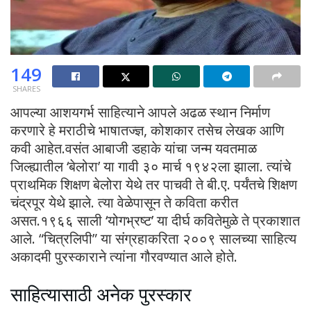
149
SHARES
आपल्या आशयगर्भ साहित्याने आपले अढळ स्थान निर्माण
करणारे हे मराठीचे भाषातज्‍ज्ञ, कोशकार तसेच लेखक आणि
कवी आहेत.वसंत आबाजी डहाके यांचा जन्म यवतमाळ
जिल्ह्यातील ‘बेलोरा’ या गावी ३० मार्च १९४२ला झाला. त्यांचे
प्राथमिक शिक्षण बेलोरा येथे तर पाचवी ते बी.ए. पर्यंतचे शिक्षण
चंद्रपूर येथे झाले. त्‍या वेळेपासून ते कविता करीत
असत.१९६६ साली ‘योगभ्रष्ट’ या दीर्घ कवितेमुळे ते प्रकाशात
आले. “चित्रलिपी” या संग्रहाकरिता २००९ सालच्या साहित्य
अकादमी पुरस्काराने त्यांना गौरवण्यात आले होते.
साहित्यासाठी अनेक पुरस्कार