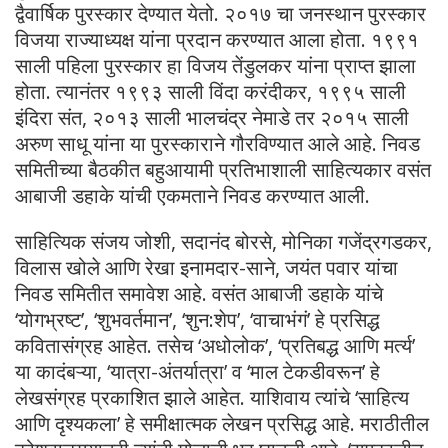
द्वैवार्षिक पुरस्कार देण्यात येतो. २०१७ चा जनस्थान पुरस्कार
विजया राज्याध्यक्ष यांना प्रदान करण्यात आला होता. १९९१
साली पहिला पुरस्कार हा विजय तेंडुलकर यांना प्राप्त झाला
होता. त्यानंतर १९९३ साली विंदा करंदीकर, १९९५ साली
इंदिरा संत, २०१३ साली भालचंद्र नेमाडे तर २०१५ साली
अरुण साधू यांना या पुरस्काराने गौरविण्यात आले आहे. निवड
समितीच्या बैठकीत बहुआयामी प्रतिभाशाली साहित्यकार वसंत
आबाजी डहाके यांची एकमताने निवड करण्यात आली.
साहित्यिक संजय जोशी, सदानंद बोरसे, मोनिका गजेंद्रगडकर,
विलास खोले आणि रेखा इनामदार-साने, जयंत पवार यांचा
निवड समितीत समावेश आहे. वसंत आबाजी डहाके यांचे
‘योगभ्रष्ट’, ‘शुभवर्तमान’, ‘शुन:शेप’, ‘वाचाभंगं’ हे प्रसिद्ध
कवितासंग्रह आहेत. तसेच ‘अधोलोक’, ‘प्रतिबद्ध आणि मर्त्य’
या कादंबऱ्या, ‘यात्रा-अंतर्यात्रा’ व ‘माल टेकडीवरून’ हे
लेखसंग्रह प्रकाशित झाले आहेत. याशिवाय त्यांचे ‘साहित्य
आणि दृश्यकला’ हे समीक्षात्मक लेखन प्रसिद्ध आहे. मराठीतील