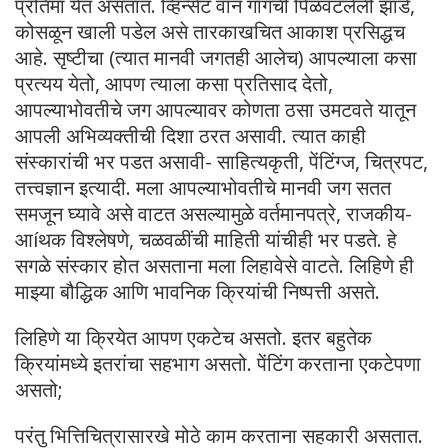
प्रतिमा येत असतात. व्हिन्सेंट वॉन गॉगची पिळवटलेली झाडे,
कोसळून खाली पडेल असे तारकाखचित आकाश प्रसिद्धच
आहे. सृष्टीचा (त्यात मानवी जगतही आलेच) आपल्याला कसा
प्रत्यय येतो, आपण त्याला कसा प्रतिसाद देतो,
आपल्याभोवतीचे जग आपल्यावर कोणता ठसा उमटवते यातून
आपली अभिव्यक्तीची दिशा ठरत असावी. त्यात काही
संस्कारांची भर पडत असावी- साहित्यकृती, पेंटिंग्ज, चित्रपट,
तत्त्वज्ञान इत्यादी. मला आपल्याभोवतीचे मानवी जग सतत
समजून घ्यावे असे वाटत असल्यामुळे वर्तमानपत्रे, राजकीय-
आíथक विश्लेषणे, चळवळींची माहिती यांचीही भर पडते. हे
सगळे संस्कार होत असताना मला लिहावेसे वाटते. लिहिणे ही
माझ्या बौद्धिक आणि भावनिक क्रियांची निष्पत्ती असते.
लिहिणे या क्रियेत आपण एकटेच असतो. इतर बहुतेक
क्रियांमध्ये इतरांचा सहभाग असतो. पेंटिंग करताना एकटेपणा
असतो;
परंतु भित्तिचित्रासारखे मोठे काम करताना सहकारी असतात.