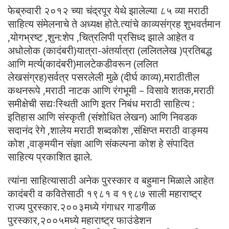
फेब्रुवारी २०१२ च्या चंद्रपूर येथे झालेल्या ८५ व्या मराठी
साहित्य संमेलनाचे ते अध्यक्ष होते.त्यांचे काव्यसंग्रह शुभवर्तमान
,योगभ्रष्ट ,शुन:शेप ,चित्रलिपी प्रसिध्द झाले आहेत व
अधोलोक (कादंबरी)यात्रा-अंतर्यात्रा (ललितलेख )प्रतिबद्ध
आणि मर्त्य(कादंबरी)मालटेकडीवरून (ललित
लेखसंग्रह)सर्वत्र पसरलेली मुळे (दीर्घ काव्य),मराठीतील
कथनरूपे ,मराठी नाटक आणि रंगभूमी – विसावे शतक,मराठी
समीक्षेची सद्यःस्थिती आणि इतर निबंध मराठी साहित्य :
इतिहास आणि संस्कृती (संशोधित लेखन) आणि निवडक
सदानंद रेगे ,शालेय मराठी शब्दकोश ,संक्षिप्त मराठी वाङ्मय
कोश ,वाङ्मयीन संज्ञा आणि संकल्पना कोश हे संपादित
साहित्य प्रकाशित झाले.
त्यांना साहित्यासाठी अनेक पुरस्कार व बहुमान मिळाले आहेत
कादंबरी व कवितेसाठी १९८१ व १९८७ साली महाराष्ट्र
राज्य पुरस्कार.२००३मध्ये गंगाधर गाडगीळ
पुरस्कार,२००५मध्ये महाराष्ट्र फाउंडेशन