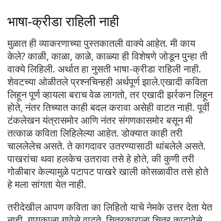
भाषा-क्रीडा राहिली नाही
मुळात ही व्याकरणाच्या पुस्तकातली वाक्ये आहेत. मी काय
केले? काळी, काळा, काळे, काळ्या ही विशेषणे जोडून पुन्हा ती
वाक्ये लिहिली. अर्थात हा नुसती भाषा-क्रीडा राहिली नाही.
शेवटच्या ओळीतले प्रश्नचिन्हही अर्थपूर्ण झाले.एखादी कविता
लिहून पूर्ण व्हायला बराच वेळ लागतो, तर एखादी झर्रकन लिहून
होते, नंतर तिच्यात काही बदल करावा असेही वाटत नाही. पूर्वी
टंकलेखन यंत्रासमोर आणि नंतर संगणकासमोर बसून मी
तत्काळ कविता लिहिलेल्या आहेत. डोक्यात काही तरी
चाललेलेच असते. ते कागदावर उतरण्यासाठी थांबलेले असते.
पाखरांचा थवा हलकेच उतरावा तसे हे होते, की कुणी तरी
गोळीबार केल्यामुळे पटापट पाखरे खाली कोसळावीत तसे होते
हे मला सांगता येत नाही.
तरीदेखील आपण कविता का लिहितो याचे नेमके उत्तर देता येत
नाही. गायकाला गावेसे वाटते, चित्रकाराला चित्र काढावेसे