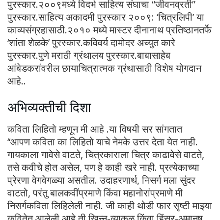
पुरस्कार.२००९मध्ये विदर्भ साहित्य संघाचा “जीवनव्रती”
पुरस्कार.साहित्य अकादमी पुरस्कार २००९: ‘चित्रलिपी’ या
काव्यसंग्रहासाठी.२०१० मध्ये मास्टर दीनानाथ प्रतिष्ठानतर्फे
‘शांता शेळके’ पुरस्कार.कविवर्य दामोदर अच्युत कारे
पुरस्कार.पुणे मराठी ग्रंथालय पुरस्कार.बाबासाहेब
आंबेडकरांवरील छायाचित्रात्मक ग्रंथासाठी विशेष योगदान
आहे..
अभिव्यक्तीची दिशा
कविता लिहितो म्हणून मी आहे .या विषयी सर सांगतात
‘‘आपण कविता का लिहितो याचे नेमके उत्तर देता येत नाही.
गायकाला गावेसे वाटते, चित्रकाराला चित्र काढावेसे वाटते,
तसे कवीचे होत असेल, पण हे काही खरे नाही. प्रत्येकाच्या
प्रेरणा वेगवेगळ्या असतील. उदाहरणार्थ, निसर्ग मला सुंदर
वाटतो, परंतु बालकवींप्रमाणे किंवा महानोरांप्रमाणे मी
निसर्गकविता लिहिलेली नाही. जी काही थोडी फार सृष्टी माझ्या
कवितेत आलेली आहे ती खिन्न-व्याकूळ किंवा हिंस्र-अमानुष