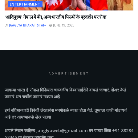
ENTERTIANMENT
‘आदिपुरुष’ नेपाल में बॅन,अन्य भारतीय फिल्मों के प्रदर्शन पर रोक
BY
JAAGLYA BHARAT STAFF
JUNE 19, 2023
ADVERTISEMENT
जागल्या भारत
हे सोशल मिडियात चळवळींच विश्वासार्हतेने वाचलं जाणारं, शेअर केलं
जाणारं अन चर्चीलं जाणारं माध्यम आहे.
इथं संविधानवादी विवेकी लेखकांना मनमोकळे व्यक्त होता येतं. तुम्हाला काही मांडायचं
आहे तर आमच्याकडे लेख पाठवा
आपले लेखन साहित्य jaaglyaweb@gmail.com वर पाठवा किंवा +91 88284
53346 या नंबरवर व्हाटसेप करा