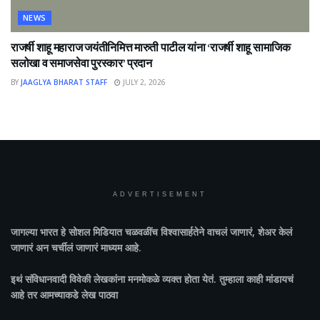
NEWS
राजर्षी शाहू महाराज जयंतीनिमित्त मारुती पाटील यांना ‘राजर्षी शाहू सामाजिक
सलोखा व समाजसेवा पुरस्कार’ प्रदान
BY
JAAGLYA BHARAT STAFF
JULY 2, 2026
ADVERTISEMENT
जागल्या भारत
हे सोशल मिडियात चळवळींच विश्वासार्हतेने वाचलं जाणारं, शेअर केलं
जाणारं अन चर्चीलं जाणारं माध्यम आहे.
इथं संविधानवादी विवेकी लेखकांना मनमोकळे व्यक्त होता येतं. तुम्हाला काही मांडायचं
आहे तर आमच्याकडे लेख पाठवा