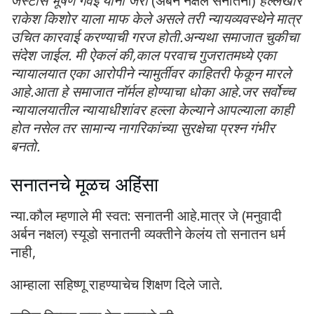
जस्टीस भूषण गवई यांनी जरी
(अर्बन नक्षल सनातनी)
हल्लेखोर
राकेश किशोर याला माफ केले असले तरी न्यायव्यवस्थेने मात्र
उचित कारवाई करण्याची गरज होती.अन्यथा समाजात चुकीचा
संदेश जाईल. मी ऐकलं की,काल परवाच गुजरातमध्ये एका
न्यायालयात एका आरोपीने न्यामुर्तीवर काहितरी फेकून मारले
आहे.आता हे समाजात नॉर्मल होण्याचा धोका आहे.जर सर्वोच्च
न्यायालयातील न्यायाधीशांवर हल्ला केल्याने आपल्याला काही
होत नसेल तर सामान्य नागरिकांच्या सुरक्षेचा प्रश्न गंभीर
बनतो.
सनातनचे मूळच अहिंसा
न्या.कौल म्हणाले मी स्वत: सनातनी आहे.मात्र जे (मनुवादी
अर्बन नक्षल) स्यूडो सनातनी व्यक्तीने केलंय तो सनातन धर्म
नाही,
आम्हाला सहिष्णू राहण्याचेच शिक्षण दिले जाते.