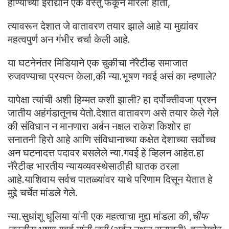
होण्याच्या इराद्याने एक वस्तु फेकून मारली होती,
त्यावरून देशात जे वातावरण तयार झाले आहे या मुद्यांवर
महत्वपुर्ण अन गंभीर चर्चा केली आहे.
या घटनेनंतर मिडियाने एक चुकीचा नॅरेटीव्ह समाजात
रुजवण्याचा प्रयत्न केला,की न्या.भूषण गवई असं का म्हणाले?
यापेक्षा त्यांची अशी हिम्मत कशी झाली? हा दर्पोक्तीवजा प्रश्न
जातीय अहंगंडातूनच येतो.देशात वातावरण असे तयार केले गेले
की संविधान न मानणारा अर्बन नक्षल राकेश किशोर हा
सनातनी हिरो आहे आणि संविधानाच्या कक्षेत देशाच्या सर्वोच्च
अन घटनादत्त पदावर बसलेले न्या.गवई हे व्हिलन आहेत.हा
नॅरेटीव्ह भारतीय न्यायव्यवस्थेसाठीही घातक ठरला
आहे.याशिवाय सर्वच पातळ्यांवर याचे परिणाम दिसून येतात हे
मुद्दे चर्चेत मांडले गेले.
न्या.सुधांशू धूलिया यांनी एक महत्वाचा मुद्दा मांडला की,
चीफ