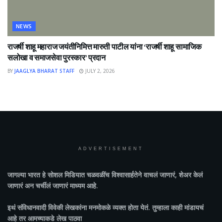
NEWS
राजर्षी शाहू महाराज जयंतीनिमित्त मारुती पाटील यांना ‘राजर्षी शाहू सामाजिक
सलोखा व समाजसेवा पुरस्कार’ प्रदान
BY
JAAGLYA BHARAT STAFF
JULY 2, 2026
ADVERTISEMENT
जागल्या भारत
हे सोशल मिडियात चळवळींच विश्वासार्हतेने वाचलं जाणारं, शेअर केलं
जाणारं अन चर्चीलं जाणारं माध्यम आहे.
इथं संविधानवादी विवेकी लेखकांना मनमोकळे व्यक्त होता येतं. तुम्हाला काही मांडायचं
आहे तर आमच्याकडे लेख पाठवा