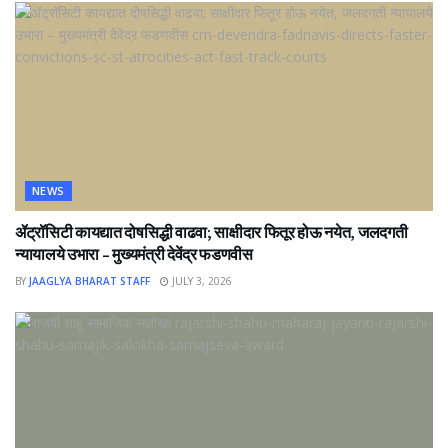
NEWS
ॲट्रॉसिटी कायद्यात दोषसिद्धी वाढवा; साक्षीदार फितूर होऊ नयेत, जलदगती
न्यायालये उभारा – मुख्यमंत्री देवेंद्र फडणवीस
BY
JAAGLYA BHARAT STAFF
JULY 3, 2026