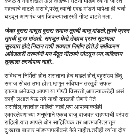
केवळ वानगीदाखल अलीकडच्या घटना मांडणे त्यांना जास्त
महत्वाचे वाटले असावे,परंतु त्यांनी एवढं मांडणं यापेक्षा ही चर्चा
घडवून आणणंच जग जिंकल्यासारखी गोष्ट वाटते मला.
जेव्हा दूसरा माणूस दूसरा समाज तुमची बाजू मांडतो,तुमचे प्रश्न
तुमची दु:ख मांडतो. समजून घेतो.तेव्हाच प्रश्न सुटायला
सुरुवात होते,निदान तशी शक्यता निर्माण होते.हे समीकरण
आंबेडकरी तरुणांनी मन मेंदूत नीटपणे घोटवून घ्या.याशिवाय
तुम्हाला तरणोपाय नाही..
संविधान निर्मिती होत असताना हेच घडलं होतं,बहुसंख्य हिंदू
समाज सोबत उभा होता.म्हणून संविधान तरतुदी सफल
झाल्या.अनेकदा आपण या गोष्टी विसरतो,आपल्याकडेही असं
काही लक्षात येऊ नये याची काळजी घेणारे नेते
असतील,नसतील माहिती नाही,पण आपल्याकडेही
एकारलेपणाच्या अनुषंगाने एकच बाजू वाजवत राहण्याची परंपरा
राहिली.यात आपले थोर साहित्यिक तर आत्मचरित्रातून
दु:खाचा बाजार मांडण्यापलीकडे गेले नाहीत.तरीही त्यांना दोष