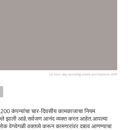
uk-four-day-working-week-permanent-shift
,200 कंपन्यांचा चार-दिवसीय कामकाजाचा नियम
े बल्ले झाली आहे.सर्वजण आनंद व्यक्त करत आहेत.आपल्या
लोक वेगवेगळी वक्तव्ये करून कामगारांवर दबाव आणण्याचा