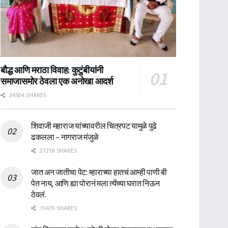
बौद्ध आणि मराठा विवाह: कुटुंबीयांनी
समाजासमोर ठेवला एक अनोखा आदर्श
34504 SHARES
शिवाजी महाराज यांच्यावरील चित्रपट यामुळे पुढे
ढकलला – नागराज मंजुळे
21218 SHARES
जात अन जातीचा पेट: म्हाराच्या हातचं आम्ही पाणी बी
पेत नाय, आणि ह्या पोरानं मला त्येंच्या घरात निऊन
ठेवलं.
19479 SHARES