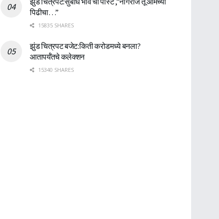
झुंड चित्रपट:सुबोध भावे ची पोस्ट ,”नागराज तू आमच्या
पिढीचा…”
15835 SHARES
झुंड चित्रपट बजेट:किती करोडमध्ये बनला?
आतापर्यँतचे कलेक्शन
15340 SHARES