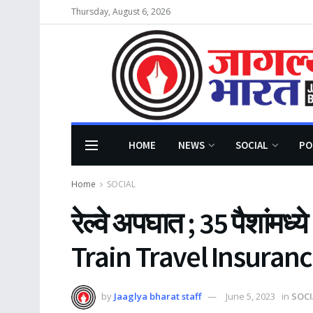
Thursday, August 6, 2026
HOME
NEWS
SOCIAL
PO
Home
SOCIAL
रेल्वे अपघात ; 35 पैशांमध्य
Train Travel Insuran
by
Jaaglya bharat staff
June 5, 2023
in
SOCI