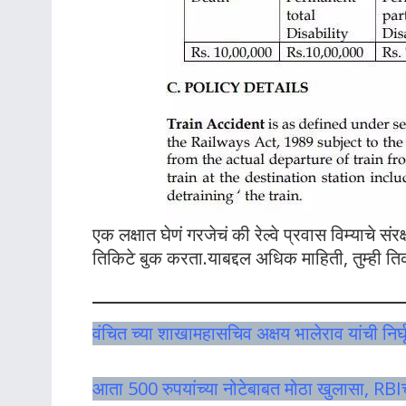
एक लक्षात घेणं गरजेचं की रेल्वे प्रवास विम्याचे स
तिकिटे बुक करता.याबद्दल अधिक माहिती, तुम्ही 
वंचित च्या शाखामहासचिव अक्षय भालेराव यांची निर्घ
आता 500 रुपयांच्या नोटेबाबत मोठा खुलासा, RBIचं