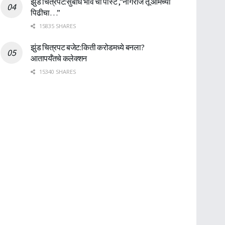
झुंड चित्रपट:सुबोध भावे ची पोस्ट ,”नागराज तू आमच्या
पिढीचा…”
15835 SHARES
झुंड चित्रपट बजेट:किती करोडमध्ये बनला?
आतापर्यँतचे कलेक्शन
15340 SHARES