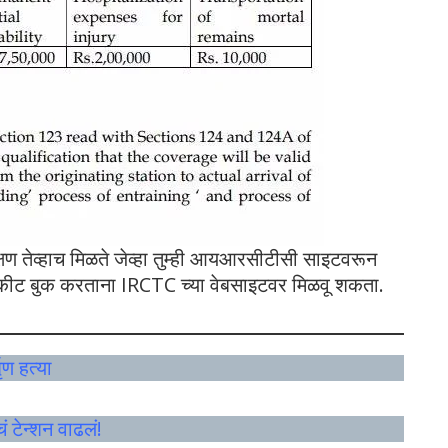
ंरक्षण तेव्हाच मिळते जेव्हा तुम्ही आयआरसीटीसी साइटवरून
तिकीट बुक करताना IRCTC च्या वेबसाइटवर मिळवू शकता.
ृण हत्या
 टेन्शन वाढलं!