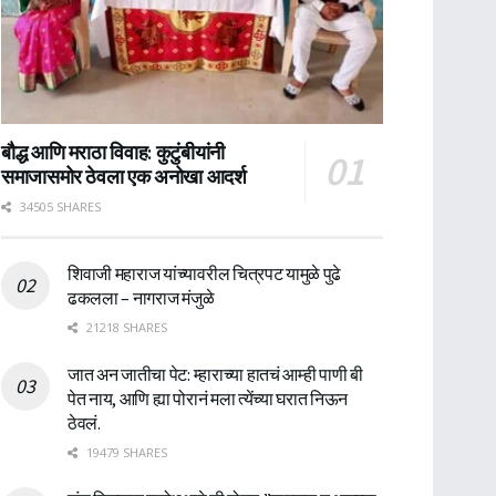
बौद्ध आणि मराठा विवाह: कुटुंबीयांनी
समाजासमोर ठेवला एक अनोखा आदर्श
34505 SHARES
शिवाजी महाराज यांच्यावरील चित्रपट यामुळे पुढे
ढकलला – नागराज मंजुळे
21218 SHARES
जात अन जातीचा पेट: म्हाराच्या हातचं आम्ही पाणी बी
पेत नाय, आणि ह्या पोरानं मला त्येंच्या घरात निऊन
ठेवलं.
19479 SHARES