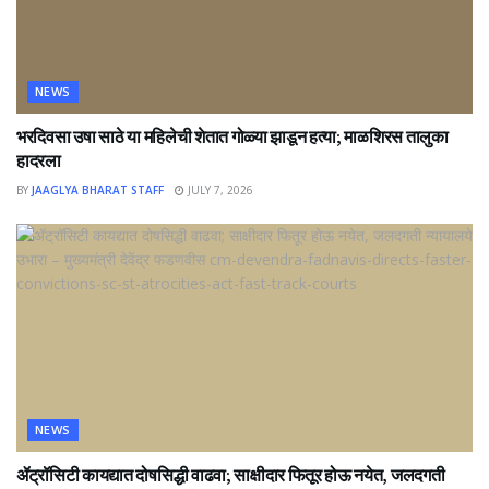
NEWS
भरदिवसा उषा साठे या महिलेची शेतात गोळ्या झाडून हत्या; माळशिरस तालुका
हादरला
BY
JAAGLYA BHARAT STAFF
JULY 7, 2026
NEWS
ॲट्रॉसिटी कायद्यात दोषसिद्धी वाढवा; साक्षीदार फितूर होऊ नयेत, जलदगती