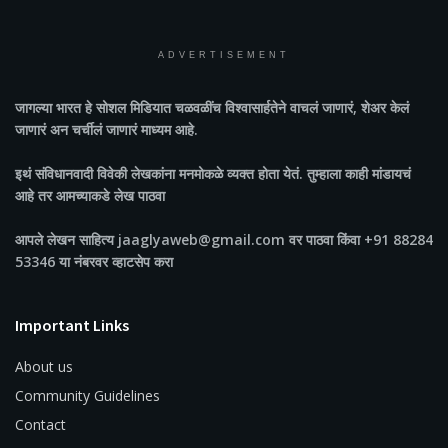
ADVERTISEMENT
जागल्या भारत
हे सोशल मिडियात चळवळींच विश्वासार्हतेने वाचलं जाणारं, शेअर केलं
जाणारं अन चर्चीलं जाणारं माध्यम आहे.
इथं संविधानवादी विवेकी लेखकांना मनमोकळे व्यक्त होता येतं. तुम्हाला काही मांडायचं
आहे तर आमच्याकडे लेख पाठवा
आपले लेखन साहित्य jaaglyaweb@gmail.com वर पाठवा किंवा +91 88284
53346 या नंबरवर व्हाटसेप करा
Important Links
About us
Community Guidelines
Contact