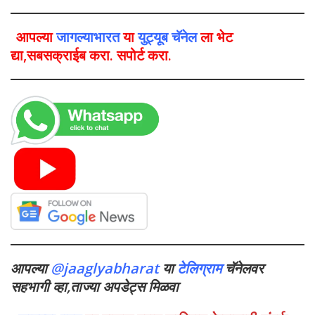
आपल्या
जागल्याभारत
या
युट्यूब चॅनेल
ला भेट
द्या,सबसक्राईब करा. सपोर्ट करा.
आपल्या
@jaaglyabharat
या
टेलिग्राम
चॅनेलवर
सहभागी व्हा,ताज्या अपडेट्स मिळवा