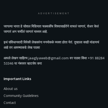
ADVERTISEMENT
जागल्या भारत
हे सोशल मिडियात चळवळींच विश्वासार्हतेने वाचलं जाणारं, शेअर केलं
जाणारं अन चर्चीलं जाणारं माध्यम आहे.
इथं संविधानवादी विवेकी लेखकांना मनमोकळे व्यक्त होता येतं. तुम्हाला काही मांडायचं
आहे तर आमच्याकडे लेख पाठवा
आपले लेखन साहित्य jaaglyaweb@gmail.com वर पाठवा किंवा +91 88284
53346 या नंबरवर व्हाटसेप करा
Important Links
About us
Community Guidelines
Contact