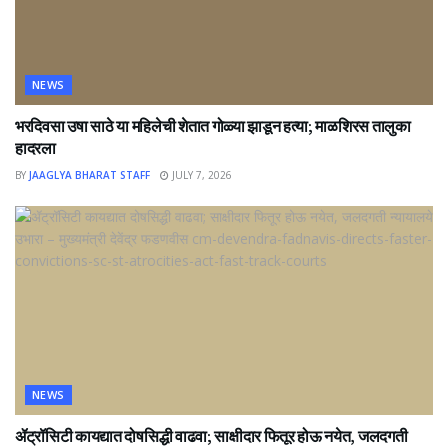
NEWS
भरदिवसा उषा साठे या महिलेची शेतात गोळ्या झाडून हत्या; माळशिरस तालुका
हादरला
BY
JAAGLYA BHARAT STAFF
JULY 7, 2026
NEWS
ॲट्रॉसिटी कायद्यात दोषसिद्धी वाढवा; साक्षीदार फितूर होऊ नयेत, जलदगती