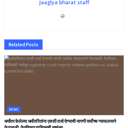
Jaaglya bharat staff
Related
Posts
NEWS
धर्मांतर केलेल्या धर्मांतरितांना एससी दर्जा देण्याची मागणी सर्वोच्च न्यायालयाने
फेटाळली; फेरविचार याचिकाही नामंजूर