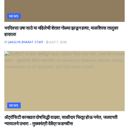
NEWS
भरदिवसा उषा साठे या महिलेची शेतात गोळ्या झाडून हत्या; माळशिरस तालुका
हादरला
BY
JAAGLYA BHARAT STAFF
JULY 7, 2026
NEWS
ॲट्रॉसिटी कायद्यात दोषसिद्धी वाढवा; साक्षीदार फितूर होऊ नयेत, जलदगती
न्यायालये उभारा – मुख्यमंत्री देवेंद्र फडणवीस