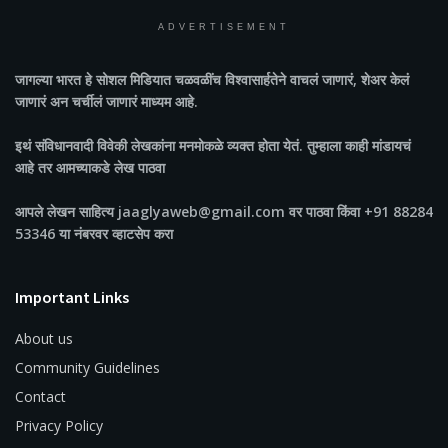
ADVERTISEMENT
जागल्या भारत
हे सोशल मिडियात चळवळींच विश्वासार्हतेने वाचलं जाणारं, शेअर केलं
जाणारं अन चर्चीलं जाणारं माध्यम आहे.
इथं संविधानवादी विवेकी लेखकांना मनमोकळे व्यक्त होता येतं. तुम्हाला काही मांडायचं
आहे तर आमच्याकडे लेख पाठवा
आपले लेखन साहित्य jaaglyaweb@gmail.com वर पाठवा किंवा +91 88284
53346 या नंबरवर व्हाटसेप करा
Important Links
About us
Community Guidelines
Contact
Privacy Policy