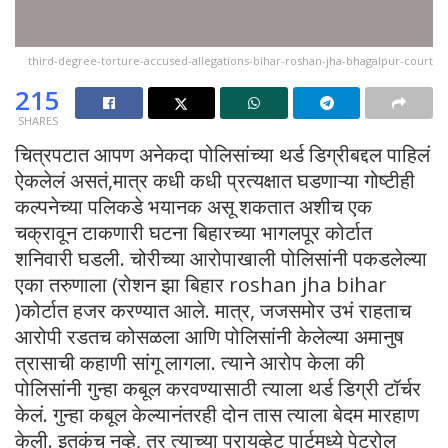
third-degree-torture-accused-allegations-bihar-roshan-jha-bhagalpur-court
215
SHARES
चित्रपटात आपण अनेकदा पोलिसांच्या थर्ड डिग्रीबद्दल पाहिलं
ऐकलेलं असतं,मात्र कधी कधी प्रत्यक्षात घडणाऱ्या गोष्टीही
कल्पनेच्या पलिकडे भयानक असू शकतात अशीच एक
चक्रावून टाकणारी घटना बिहारच्या भागलपूर कोर्टात
शनिवारी घडली. चोरीच्या आरोपाखाली पोलिसांनी पकडलेल्या
एका तरुणाला (रोशन झा बिहार roshan jha bihar
)कोर्टात हजर करण्यात आले. मात्र, जजसमोर उभं राहताच
आरोपी रडतच कोसळला आणि पोलिसांनी केलेल्या अमानुष
त्रासाची कहाणी सांगू लागला. त्याने आरोप केला की
पोलिसांनी गुन्हा कबूल करवण्यासाठी त्याला थर्ड डिग्री टॉर्चर
केलं. गुन्हा कबूल केल्यानंतरही दोन तास त्याला बेदम मारहाण
केली. इतकंच नव्हे, तर त्याच्या प्रायव्हेट पार्टमध्ये पेट्रोल