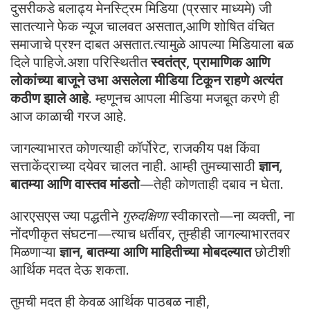
दुसरीकडे बलाढ्य मेनस्ट्रिम मिडिया (प्रसार माध्यमे) जी
सातत्याने फेक न्यूज चालवत असतात,आणि शोषित वंचित
समाजाचे प्रश्न दाबत असतात.त्यामुळे आपल्या मिडियाला बळ
दिले पाहिजे.अशा परिस्थितीत
स्वतंत्र, प्रामाणिक आणि
लोकांच्या बाजूने उभा असलेला मीडिया टिकून राहणे अत्यंत
कठीण झाले आहे
. म्हणूनच आपला मीडिया मजबूत करणे ही
आज काळाची गरज आहे.
जागल्याभारत कोणत्याही कॉर्पोरेट, राजकीय पक्ष किंवा
सत्ताकेंद्राच्या दयेवर चालत नाही. आम्ही तुमच्यासाठी
ज्ञान,
बातम्या आणि वास्तव मांडतो
—तेही कोणताही दबाव न घेता.
आरएसएस ज्या पद्धतीने
गुरुदक्षिणा
स्वीकारतो—ना व्यक्ती, ना
नोंदणीकृत संघटना—त्याच धर्तीवर, तुम्हीही जागल्याभारतवर
मिळणाऱ्या
ज्ञान, बातम्या आणि माहितीच्या मोबदल्यात
छोटीशी
आर्थिक मदत देऊ शकता.
तुमची मदत ही केवळ आर्थिक पाठबळ नाही,