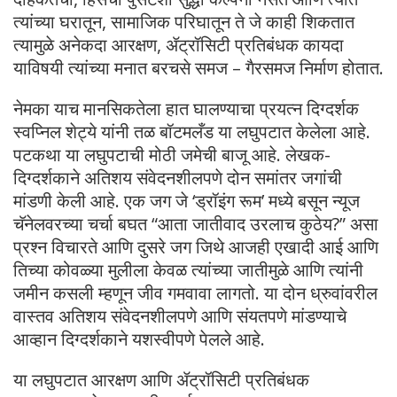
त्यांच्या घरातून, सामाजिक परिघातून ते जे काही शिकतात
त्यामुळे अनेकदा आरक्षण, ॲट्रॉसिटी प्रतिबंधक कायदा
याविषयी त्यांच्या मनात बरचसे समज – गैरसमज निर्माण होतात.
नेमका याच मानसिकतेला हात घालण्याचा प्रयत्न दिग्दर्शक
स्वप्निल शेट्ये यांनी तळ बॉटमलँड या लघुपटात केलेला आहे.
पटकथा या लघुपटाची मोठी जमेची बाजू आहे. लेखक-
दिग्दर्शकाने अतिशय संवेदनशीलपणे दोन समांतर जगांची
मांडणी केली आहे. एक जग जे ‘ड्रॉइंग रूम’ मध्ये बसून न्यूज
चॅनेलवरच्या चर्चा बघत “आता जातीवाद उरलाच कुठेय?” असा
प्रश्न विचारते आणि दुसरे जग जिथे आजही एखादी आई आणि
तिच्या कोवळ्या मुलीला केवळ त्यांच्या जातीमुळे आणि त्यांनी
जमीन कसली म्हणून जीव गमवावा लागतो. या दोन ध्रुवांवरील
वास्तव अतिशय संवेदनशीलपणे आणि संयतपणे मांडण्याचे
आव्हान दिग्दर्शकाने यशस्वीपणे पेलले आहे.
या लघुपटात ​आरक्षण आणि ॲट्रॉसिटी प्रतिबंधक