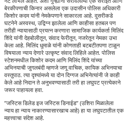
नट लाभले आहेत. अशा गुन्ह्यांना सरावलेल्या एक सराईत आणि
बेरकीपणाची किनार असलेला एक उदासीन पोलिस अधिकारी
किशोर कदम यांनी नेमकेपणाने साकारला आहे. दुसरीकडे
घटनेने अस्वस्थ, उद्विग्न झालेला आणि काहीसा हतबल पण
तरीही न्यायासाठी प्रयत्न करणारा सामाजिक कार्यकर्ता मिलिंद
शिंदे यांनी देहबोलीतून, संवाद फेरीतून, नजरेतून नेमका उभा
केला आहे. मिलिंद धुमाळे यांनी कोणताही बटबटीतपणा टाळून
विषयाला न्याय देणारे उत्कृष्ट संवाद लिहिले आहेत. पोलिस
स्टेशनमधील किशोर कदम आणि मिलिंद शिंदे यांच्या
अभिनयाची जुगलबंदी म्हणजे जणू वाचिक, कायिक अभिनयाचा
वस्तुपाठ. त्या दृश्यांमध्ये या दोन दिग्गज अभिनेत्यांनी जे काही
केले आहे निदान ते अनुभवण्यासाठी तरी हा लघुपट प्रत्येकाने
जरूर पाहायला हवा.
​”जस्टिस डिलेड इज जस्टिस डिनाईड” (उशिरा मिळालेला
न्याय हा न्याय नाकारण्यासारखाच आहे) हा या लघुपटातील एक
महत्त्वाचा संदेश आहे.