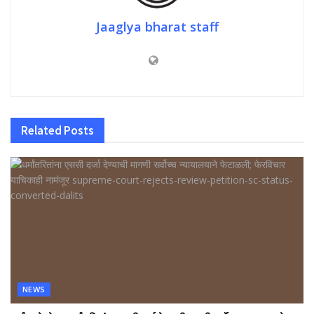
Jaaglya bharat staff
Related
Posts
NEWS