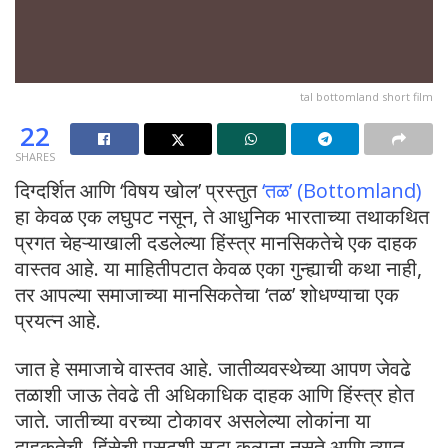
tal bottomland short film
22
SHARES
​दिग्दर्शित आणि ‘विषय खोल’ प्रस्तुत
‘तळ’ (Bottomland)
हा केवळ एक लघुपट नसून, ते आधुनिक भारताच्या तथाकथित
प्रगत चेहऱ्याखाली दडलेल्या हिंस्त्र मानसिकतेचे एक दाहक
वास्तव आहे. या माहितीपटात केवळ एका गुन्ह्याची कथा नाही,
तर आपल्या समाजाच्या मानसिकतेचा ‘तळ’ शोधण्याचा एक
प्रयत्न आहे.
जात हे समाजाचे वास्तव आहे. जातीव्यवस्थेच्या आपण जेवढे
तळाशी जाऊ तेवढे ती अधिकाधिक दाहक आणि हिंस्त्र होत
जाते. ​जातीच्या वरच्या टोकावर असलेल्या लोकांना या
दाहकतेची, हिंसेची पुसटशी सुद्धा कल्पना नसते आणि त्यात