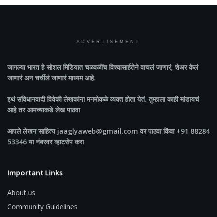
ADVERTISEMENT
जागल्या भारत
हे सोशल मिडियात चळवळींच विश्वासार्हतेने वाचलं जाणारं, शेअर केलं
जाणारं अन चर्चीलं जाणारं माध्यम आहे.
इथं संविधानवादी विवेकी लेखकांना मनमोकळे व्यक्त होता येतं. तुम्हाला काही मांडायचं
आहे तर आमच्याकडे लेख पाठवा
आपले लेखन साहित्य jaaglyaweb@gmail.com वर पाठवा किंवा +91 88284
53346 या नंबरवर व्हाटसेप करा
Important Links
About us
Community Guidelines