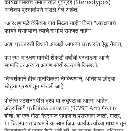
कायद्याबाबतचे समाजातील पूर्वग्रह (Stereotypes)
अतिशय प्रभावीपणे मांडले गेले आहेत.
“आरक्षणामुळे टॅलेंटला वाव मिळत नाही” किंवा “आरक्षणाचे
फायदे घेणाऱ्यांना त्याचे गांभीर्य समजत नाही”
अशा प्रकारची विधाने आजही आपल्या घराघरांत ऐकू येतात,
पण त्या आरक्षणामागची शेकडो वर्षांची प्रताडणा आणि
सामाजिक अन्याय आपण सोयीस्करपणे विसरतो.
दिग्दर्शकाने हीच मानसिकता नेमकेपणाने, अतिशय छोट्या
छोट्या प्रसंगातून मांडली आहे.
​पोलीस स्टेशनमधील दृश्ये या लघुपटाचा आत्मा आहेत.
ॲट्रॉसिटी प्रतिबंधक कायद्याचा (SC/ST Act) गैरवापर
होतो, हा एक मोठा गैरसमज समाजात पसरवला जातो. मात्र,
या चित्रपटात वाघमारे या सामाजिक कार्यकर्त्याच्या माध्यमातून
दिग्दर्शकाने हे स्पष्ट केले आहे की, हा कायदा केवळ अधिकार