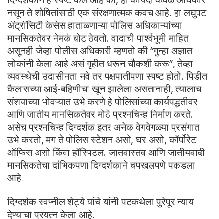
नसून ते शोषितांसाठी एक संरक्षणात्मक कवच आहे. ​हा लघुपट
ॲट्रॉसिटी केसेस हाताळणाऱ्या पोलिस अधिकाऱ्यांच्या
मानसिकतेवर नेमकं बोट ठेवतो. वादाची पार्श्वभूमी माहित
असूनही जेव्हा पोलीस अधिकारी म्हणतो की “गुन्हा अज्ञात
लोकांनी केला आहे असं गृहीत धरून चौकशी करू”, तेव्हा
व्यवस्थेची उदासीनता नवे तर पक्षपातीपणा स्पष्ट होतो. पिडीत
कैलासच्या आई-बहिणीचा खून झालेला असतानाही, त्यालाच
संशयाच्या भोवऱ्यात उभे करणे हे पोलिसांच्या कार्यपद्धतीवर
आणि जातीय मानसिकतेवर मोठे प्रश्नचिन्ह निर्माण करते.
असेच प्रश्नचिन्ह दिग्दर्शक इतर अनेक वेगवेगळ्या प्रसंगात
उभे करतो, मग ते पोलिस स्टेशन असो, घर असो, कॉर्पोरेट
ऑफिस असो किंवा हॉस्पिटल. जातवास्तव आणि जातीयवादी
मानसिकतेचा दांभिकपणा दिग्दर्शकाने चपखलपणे पकडला
आहे.
दिग्दर्शक ​स्वप्नील शेट्ये यांचे यांनी पटकथेला पुरेपूर न्याय
देण्याचा प्रयत्न केला आहे.