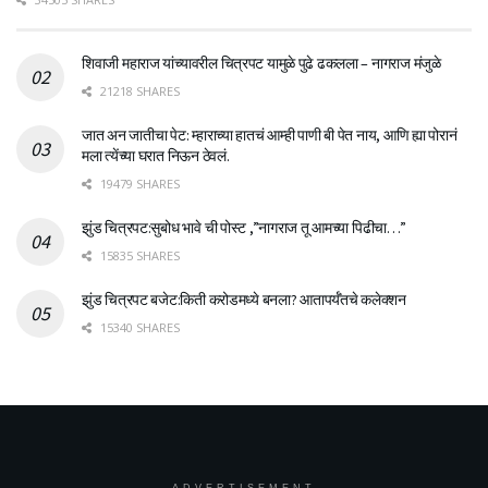
शिवाजी महाराज यांच्यावरील चित्रपट यामुळे पुढे ढकलला – नागराज मंजुळे
21218 SHARES
जात अन जातीचा पेट: म्हाराच्या हातचं आम्ही पाणी बी पेत नाय, आणि ह्या पोरानं
मला त्येंच्या घरात निऊन ठेवलं.
19479 SHARES
झुंड चित्रपट:सुबोध भावे ची पोस्ट ,”नागराज तू आमच्या पिढीचा…”
15835 SHARES
झुंड चित्रपट बजेट:किती करोडमध्ये बनला? आतापर्यँतचे कलेक्शन
15340 SHARES