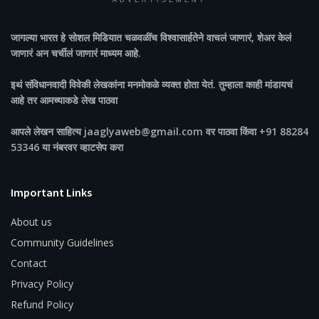
ADVERTISEMENT
जागल्या भारत
हे सोशल मिडियात चळवळींच विश्वासार्हतेने वाचलं जाणारं, शेअर केलं
जाणारं अन चर्चीलं जाणारं माध्यम आहे.
इथं संविधानवादी विवेकी लेखकांना मनमोकळे व्यक्त होता येतं. तुम्हाला काही मांडायचं
आहे तर आमच्याकडे लेख पाठवा
आपले लेखन साहित्य jaaglyaweb@gmail.com वर पाठवा किंवा +91 88284
53346 या नंबरवर व्हाटसेप करा
Important Links
About us
Community Guidelines
Contact
Privacy Policy
Refund Policy