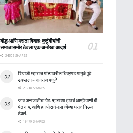
बौद्ध आणि मराठा विवाह: कुटुंबीयांनी
समाजासमोर ठेवला एक अनोखा आदर्श
34506 SHARES
शिवाजी महाराज यांच्यावरील चित्रपट यामुळे पुढे
ढकलला – नागराज मंजुळे
21218 SHARES
जात अन जातीचा पेट: म्हाराच्या हातचं आम्ही पाणी बी
पेत नाय, आणि ह्या पोरानं मला त्येंच्या घरात निऊन
ठेवलं.
19479 SHARES