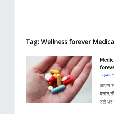
Tag:
Wellness forever Medica
Medica
forev
BY
JAAGLY
आपण डॉ
देतात,त
स्टोअर म