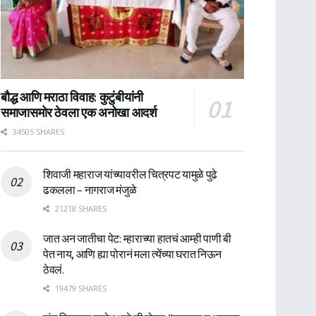
बौद्ध आणि मराठा विवाह: कुटुंबीयांनी
समाजासमोर ठेवला एक अनोखा आदर्श
34505 SHARES
शिवाजी महाराज यांच्यावरील चित्रपट यामुळे पुढे
ढकलला – नागराज मंजुळे
21218 SHARES
जात अन जातीचा पेट: म्हाराच्या हातचं आम्ही पाणी बी
पेत नाय, आणि ह्या पोरानं मला त्येंच्या घरात निऊन
ठेवलं.
19479 SHARES