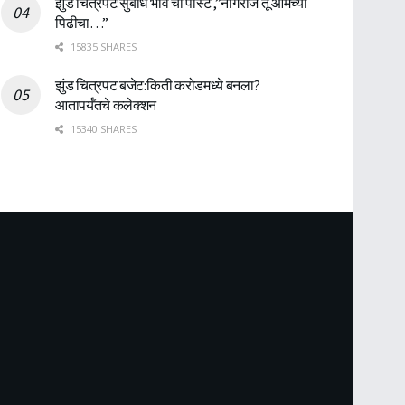
झुंड चित्रपट:सुबोध भावे ची पोस्ट ,”नागराज तू आमच्या
पिढीचा…”
15835 SHARES
झुंड चित्रपट बजेट:किती करोडमध्ये बनला?
आतापर्यँतचे कलेक्शन
15340 SHARES