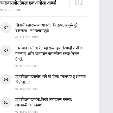
समाजासमोर ठेवला एक अनोखा आदर्श
34505 SHARES
शिवाजी महाराज यांच्यावरील चित्रपट यामुळे पुढे
ढकलला – नागराज मंजुळे
21218 SHARES
जात अन जातीचा पेट: म्हाराच्या हातचं आम्ही पाणी बी
पेत नाय, आणि ह्या पोरानं मला त्येंच्या घरात निऊन
ठेवलं.
19479 SHARES
झुंड चित्रपट:सुबोध भावे ची पोस्ट ,”नागराज तू आमच्या
पिढीचा…”
15835 SHARES
झुंड चित्रपट बजेट:किती करोडमध्ये बनला?
आतापर्यँतचे कलेक्शन
15340 SHARES