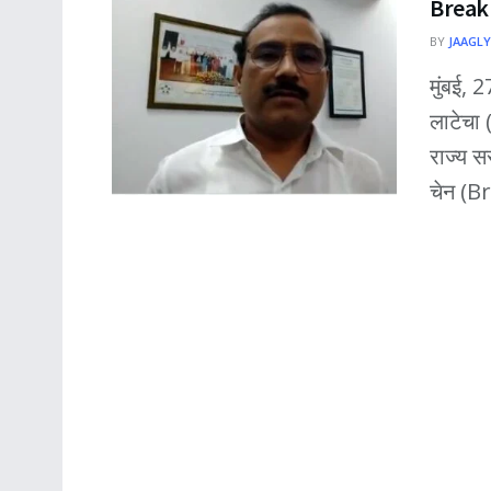
Break 
BY
JAAGLY
मुंबई, 2
लाटेचा
राज्य 
चेन (Br