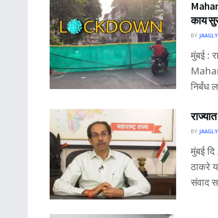
Mahara
काय सु
BY
JAAGLY
मुंबई :
Mahar
निर्बंध
राज्या
BY
JAAGLY
मुंबई दि
ठाकरे य
संवाद सा