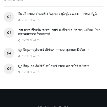
शिवाजी महाराज यांच्यावरील चित्रपट यामुळे पुढे ढकलला – नागराज मंजुळे
21218 SHARES
जात अन जातीचा पेट: म्हाराच्या हातचं आम्ही पाणी बी पेत नाय, आणि ह्या पोरानं
मला त्येंच्या घरात निऊन ठेवलं.
19479 SHARES
झुंड चित्रपट:सुबोध भावे ची पोस्ट ,”नागराज तू आमच्या पिढीचा…”
15835 SHARES
झुंड चित्रपट बजेट:किती करोडमध्ये बनला? आतापर्यँतचे कलेक्शन
15341 SHARES