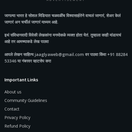
ADVERTISEMENT
जागल्या भारत
हे सोशल मिडियात चळवळींच विश्वासार्हतेने वाचलं जाणारं, शेअर केलं
जाणारं अन चर्चीलं जाणारं माध्यम आहे.
इथं संविधानवादी विवेकी लेखकांना मनमोकळे व्यक्त होता येतं. तुम्हाला काही मांडायचं
आहे तर आमच्याकडे लेख पाठवा
आपले लेखन साहित्य jaaglyaweb@gmail.com वर पाठवा किंवा +91 88284
53346 या नंबरवर व्हाटसेप करा
Important Links
About us
Community Guidelines
Contact
Privacy Policy
Refund Policy