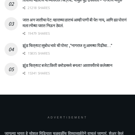
21218 SHARES
जात अन जातीचा पेट: म्हाराच्या हातचं आम्ही पाणी बी पेत नाय, आणि ह्या पोरानं
मला त्येंच्या घरात निऊन ठेवलं.
19479 SHARES
झुंड चित्रपट:सुबोध भावे ची पोस्ट ,”नागराज तू आमच्या पिढीचा…”
15835 SHARES
झुंड चित्रपट बजेट:किती करोडमध्ये बनला? आतापर्यँतचे कलेक्शन
15341 SHARES
ADVERTISEMENT
जागल्या भारत
हे सोशल मिडियात चळवळींच विश्वासार्हतेने वाचलं जाणारं, शेअर केलं