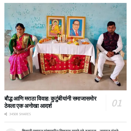
बौद्ध आणि मराठा विवाह: कुटुंबीयांनी समाजासमोर
ठेवला एक अनोखा आदर्श
34508 SHARES
शिवाजी महाराज यांच्यावरील चित्रपट यामुळे पुढे ढकलला – नागराज मंजुळे