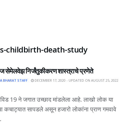
s-childbirth-death-study
ाज सेमेलवेझ निर्जंतुकीकरण शास्त्राचे प्रणेते
A BHARAT STAFF
DECEMBER 17, 2020 - UPDATED ON AUGUST 25, 2022
िड 19 ने जगात उच्छाद मांडलेला आहे. लाखो लोक या
च्या कचाट्यात सापडले असून हजारो लोकांना प्राण गमवावे
.