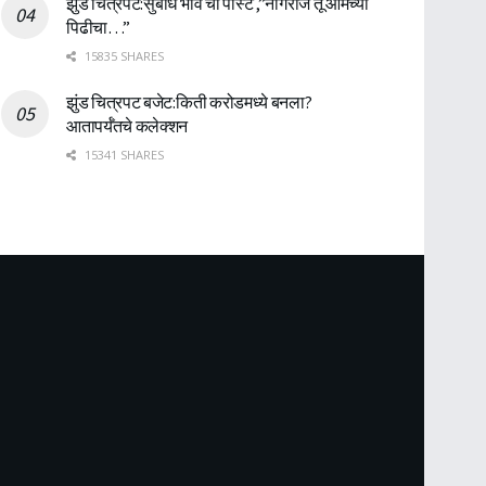
झुंड चित्रपट:सुबोध भावे ची पोस्ट ,”नागराज तू आमच्या
पिढीचा…”
15835 SHARES
झुंड चित्रपट बजेट:किती करोडमध्ये बनला?
आतापर्यँतचे कलेक्शन
15341 SHARES