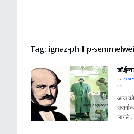
Tag:
ignaz-phillip-semmelwei
डॉ.ईग्न
BY
JAAGLY
0
आज कोव
संसर्गा
लागले ..