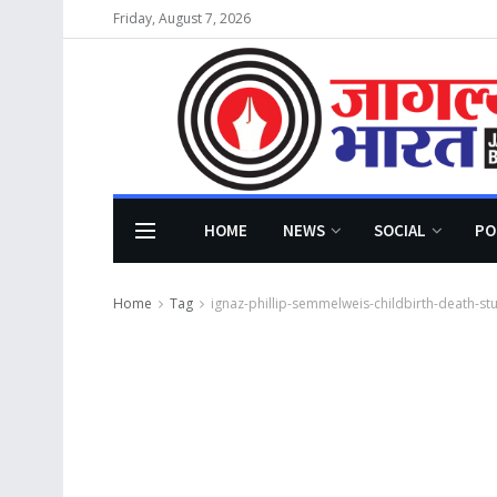
Friday, August 7, 2026
HOME
NEWS
SOCIAL
PO
Home
Tag
ignaz-phillip-semmelweis-childbirth-death-st