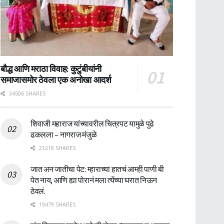
बौद्ध आणि मराठा विवाह: कुटुंबीयांनी
समाजासमोर ठेवला एक अनोखा आदर्श
34506 SHARES
शिवाजी महाराज यांच्यावरील चित्रपट यामुळे पुढे
ढकलला – नागराज मंजुळे
21218 SHARES
जात अन जातीचा पेट: म्हाराच्या हातचं आम्ही पाणी बी
पेत नाय, आणि ह्या पोरानं मला त्येंच्या घरात निऊन
ठेवलं.
19479 SHARES