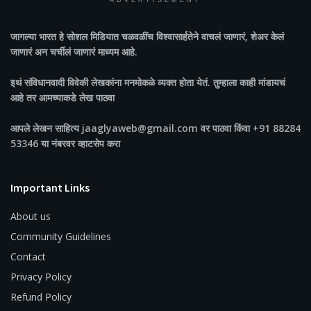
ADVERTISEMENT
जागल्या भारत
हे सोशल मिडियात चळवळींच विश्वासार्हतेने वाचलं जाणारं, शेअर केलं
जाणारं अन चर्चीलं जाणारं माध्यम आहे.
इथं संविधानवादी विवेकी लेखकांना मनमोकळे व्यक्त होता येतं. तुम्हाला काही मांडायचं
आहे तर आमच्याकडे लेख पाठवा
आपले लेखन साहित्य jaaglyaweb@gmail.com वर पाठवा किंवा +91 88284
53346 या नंबरवर व्हाटसेप करा
Important Links
About us
Community Guidelines
Contact
Privacy Policy
Refund Policy