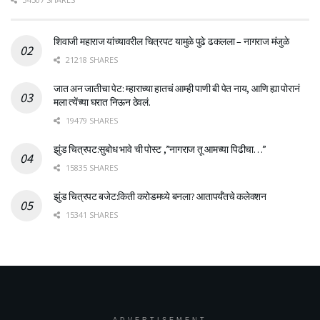
शिवाजी महाराज यांच्यावरील चित्रपट यामुळे पुढे ढकलला – नागराज मंजुळे
21218 SHARES
जात अन जातीचा पेट: म्हाराच्या हातचं आम्ही पाणी बी पेत नाय, आणि ह्या पोरानं
मला त्येंच्या घरात निऊन ठेवलं.
19479 SHARES
झुंड चित्रपट:सुबोध भावे ची पोस्ट ,”नागराज तू आमच्या पिढीचा…”
15835 SHARES
झुंड चित्रपट बजेट:किती करोडमध्ये बनला? आतापर्यँतचे कलेक्शन
15341 SHARES