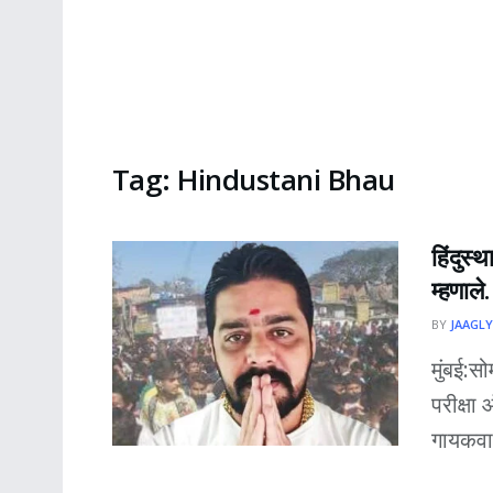
Tag:
Hindustani Bhau
हिंदुस्
म्हणाल
BY
JAAGLY
मुंबई:सो
परीक्षा
गायकवाड