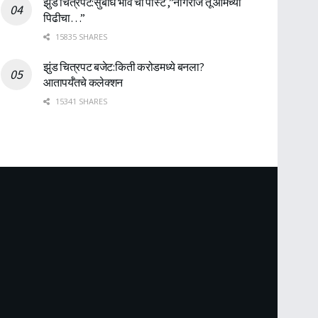
झुंड चित्रपट:सुबोध भावे ची पोस्ट ,”नागराज तू आमच्या
पिढीचा…”
15835 SHARES
झुंड चित्रपट बजेट:किती करोडमध्ये बनला?
आतापर्यँतचे कलेक्शन
15341 SHARES