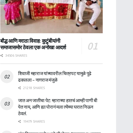
बौद्ध आणि मराठा विवाह: कुटुंबीयांनी
समाजासमोर ठेवला एक अनोखा आदर्श
34506 SHARES
शिवाजी महाराज यांच्यावरील चित्रपट यामुळे पुढे
ढकलला – नागराज मंजुळे
21218 SHARES
जात अन जातीचा पेट: म्हाराच्या हातचं आम्ही पाणी बी
पेत नाय, आणि ह्या पोरानं मला त्येंच्या घरात निऊन
ठेवलं.
19479 SHARES